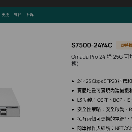
支援
夥伴
社群
S7500-24Y4C
即將
Omada Pro 24 埠 25G
槽)
24× 25 Gbps SFP28 插槽和
實體堆疊可實現內建備援
L3 功能：OSPF、BGP、IS-
安全性策略：安全啟動、RAD
擁有兩個可更換的電源*、VR
簡單操作與維護：NETCONF、Con