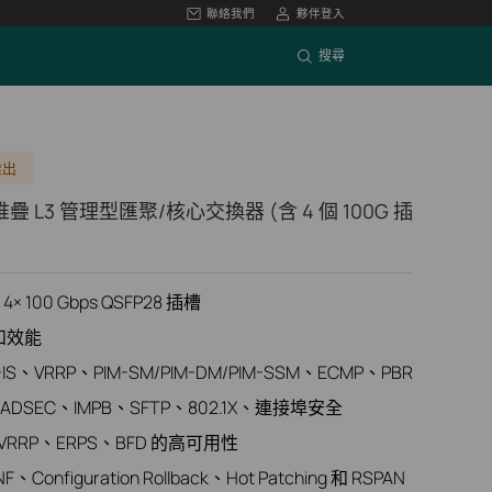
聯絡我們
夥伴登入
搜尋
推出
 可堆疊 L3 管理型匯聚/核心交換器 (含 4 個 100G 插
 4× 100 Gbps QSFP28 插槽
和效能
IS、VRRP、PIM-SM/PIM-DM/PIM-SSM、ECMP、PBR
SEC、IMPB、SFTP、802.1X、連接埠安全
RP、ERPS、BFD 的高可用性
figuration Rollback、Hot Patching 和 RSPAN