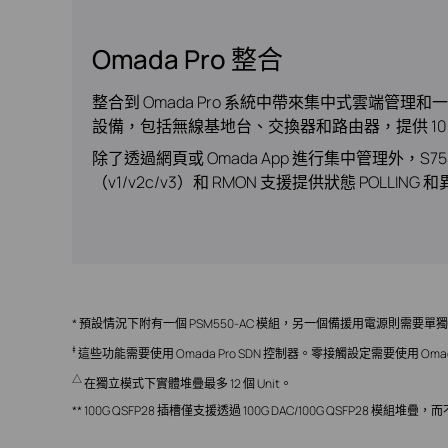
Omada Pro 整合
整合到 Omada Pro 系統中帶來集中式雲端管
設備，包括無線基地台、交換器和路由器，提供 100
除了透過網頁或 Omada App 進行集中管理外，S7
（v1/v2c/v3）和 RMON 支援提供狀態 POLLIN
* 預設情況下附有一個 PSM550-AC 模組，另一個備援用電源則需要單
‡
這些功能需要使用 Omada Pro SDN 控制器。零接觸設定需要使用 Omad
△
在獨立模式下實體堆疊最多 12 個 Unit。
** 100G QSFP28 插槽僅支援透過 100G DAC/100G QSFP28 模組堆疊，