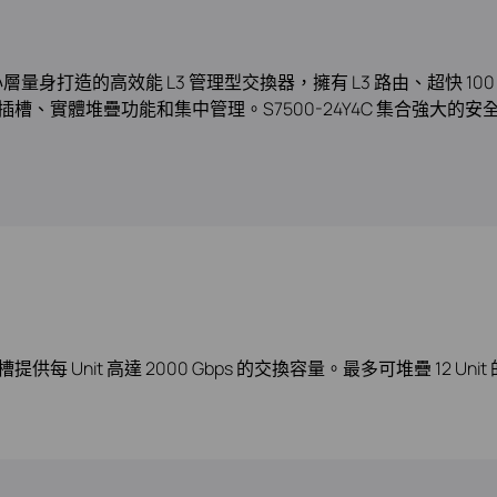
聚層和核心層量身打造的高效能 L3 管理型交換器，擁有 L3 路由、超快 
Gbps QSFP28 插槽、實體堆疊功能和集中管理。S7500-24Y4
FP28 插槽提供每 Unit 高達 2000 Gbps 的交換容量。最多可堆疊 12 Un