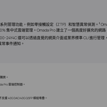
‡
理和一系列管理功能，例如零接觸設定（ZTP）和智慧異常偵測。
Om
% 集中式雲端管理。Omada Pro 建立了一個高度好擴充的網路
500-24Y4C 還可以透過直覺的網頁介面或業界標準 CLI 進行管理，
G 和異常事件通知。
獨購買。
a Pro 雲端控制器。
而不支援 40G DAC/40G QSFP 模組堆疊。