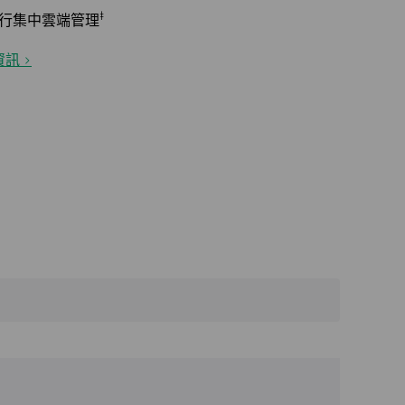
‡
 進行集中雲端管理
資訊 >