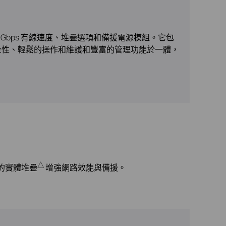
100 Gbps 有線速度、堆疊選項和備援電源模組。它包
C 集合強大的安全性、輕鬆的操作和維護和豐富的管理功能於一體，
△
it 的實體堆疊
增強網路效能與備援。