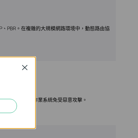
SM、ECMP、PBR。在複雜的大規模網路環境中，動態路由協
Close
一系列網路威脅。安全啟動可保護作業系統免受惡意攻擊。