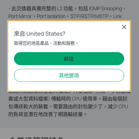
- 此交換器具備完整的 L2 功能，包括 IGMP Snooping、
Port Mirror、Port Isolation、STP/RSTP/MSTP、Link
Aggregation Group與802.3x Flow Control。
Close
來自 United States?
- 支援 VLAN (IEEE 802.1Q、以連接埠為基礎、MTU)，網
路安全性對各種規模的企業而言都是最重要的， VLAN
取得您的地區產品、活動和服務。
可以讓網路區分成群組 (依部門、階層和安全性群組)。
如此可以強化網路的安全性。
前往
- 具備強大的網路維護功能，如：Loop Back
Detection、Cable Diagnostics與IGMP Snooping
其他選項
- 支援巨型封包 (Jumbo Frame) 的設計，可以加強乙太
網路的網路輸送量並大幅減少大型檔案 (例如：多媒體檔
案或大型資料檔案) 傳輸時的 CPU 使用率。藉由每個封
包傳送較大的裝載，需要路由的封包變少了，減少 CPU
的負荷並潛在地改善了網路輸送量。