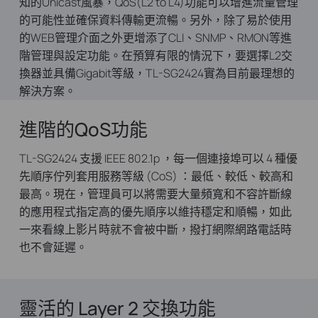
知的Unicast風暴，QoS(L2 to L4)功能可以增進流量管理
的可能性並確保資料傳輸更流暢。另外，除了易於使用
的WEB管理介面之外更增添了CLI、SNMP、RMON等進
階管理與設定功能。在預算有限的情況下，要選擇L2交
換器並具備Gigabit等級，TL-SG2424實為目前最理想的
解決方案。
進階的QoS功能
TL-SG2424 支援 IEEE 802.1p ，每一個連接埠可以 4 種優
先順序佇列套用服務等級 (CoS) ：最低、較低、較高和
最高。現在，管理員可以將需要大量頻寬和不容許斷線
的應用程式指定高的優先順序以維持穩定和順暢，如此
一來看線上影片時就不會被中斷，撥打網際網路電話時
也不會延遲。
靈活的 Layer 2 交換功能