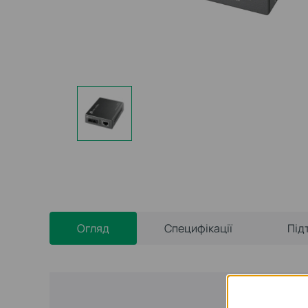
Огляд
Специфікації
Під