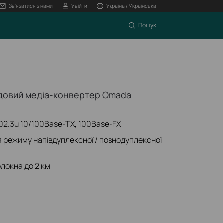
Зв'язатися з нами
Увійти
Україна / Українська
Пошук
одовий медіа-конвертер Omada
02.3u 10/100Base-TX, 100Base-FX
 режиму напівдуплексної / повнодуплексної
олокна до 2 км