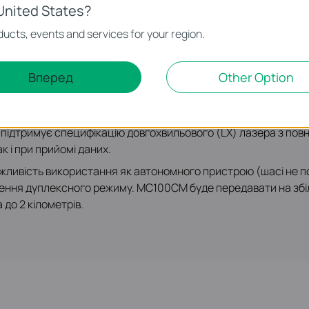
United States?
ucts, events and services for your region.
Вперед
Other Option
ачений для перетворення волокна 100BASE-FX в мідний нос
0Base-TX і 100Base-FX, MC100CM призначений для використа
ідтримує специфікацію довгохвильового (LX) лазера з повн
ак і при прийомі даних.
жливість використання як автономного пристрою (шасі не по
ження дуплексного режиму. MC100CM буде передавати на збі
до 2 кілометрів.