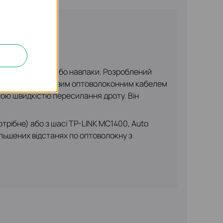
ій 100Base-TX або навпаки. Розроблений
ння з багатомодовим оптоволоконним кабелем
ою швидкістю пересилання дроту. Він
трібне) або з шасі TP-LINK MC1400, Auto
льшених відстанях по оптоволокну з