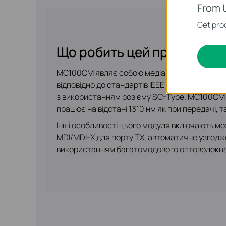
From 
Get prod
Що робить цей продукт
MC100CM являє собою медіаконвертер, призн
відповідно до стандартів IEEE 802.3u 10/10
з використанням роз'єму SC-Type. MC100CM п
працює на відстані 1310 нм як при передачі, т
Інші особливості цього модуля включають мо
MDI/MDI-X для порту TX, автоматичне узгод
використанням багатомодового оптоволокна 