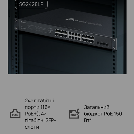
SG2428LP
24× гігабітні
порти
(16×
Загальний
PoE+),
4×
бюджет PoE 150
гігабітні SFP-
Вт*
слоти