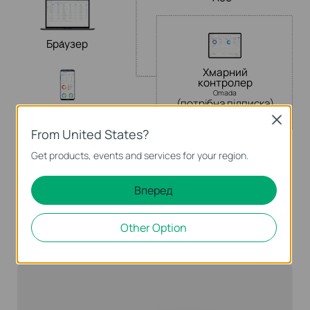
Бра́узер
Хмарний
контролер
Omada
(потрібна підписка)
Додаток
Close
Omada
From United States?
Get products, events and services for your region.
Вперед
Кілька сценаріїв застосування
Other Option