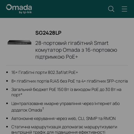
SG2428LP
28-портовий гігабітний Smart
комутатор Omada з 16-портовою
підтримкою PoE+
16× Гігабітні порти 802.3af/at PoE+
8× гігабітних портів RJ45 без PoE та 4× гігабітних SFP-слотів
Загальний бюджет PoE 150 Вт із виходом PoE до 30 Вт на
порт*
Централізоване хмарне управління через Інтернет або
†
додаток Omada
Автономне керування через web, CLI, SNMP та RMON
Статична маршрутизація допомагає маршрутизувати
внутрішній трафік для підвищення ефективності