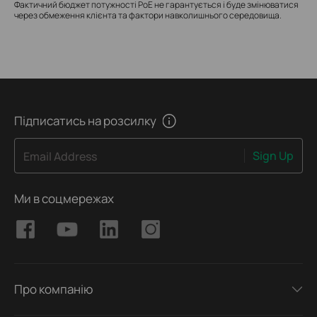
Фактичний бюджет потужності PoE не гарантується і буде змінюватися
через обмеження клієнта та фактори навколишнього середовища.
Підписатись на розсилку
Sign Up
Email Address
Ми в соцмережах
Про компанію