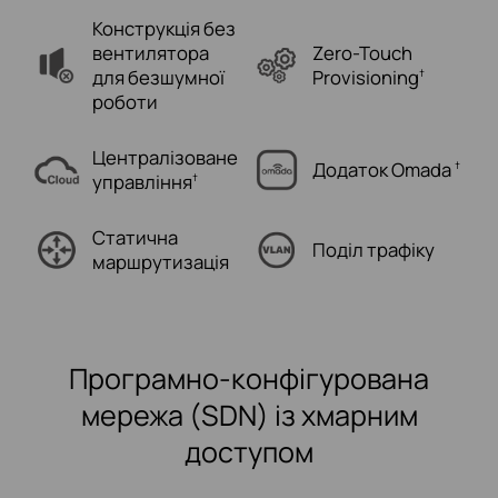
Конструкція без
вентилятора
Zero-Touch
для
безшумної
Provisioning
†
роботи
Централізоване
Додаток Omada
†
управління
†
Статична
Поділ трафіку
маршрутизація
Програмно-конфігурована
мережа (SDN) із хмарним
доступом