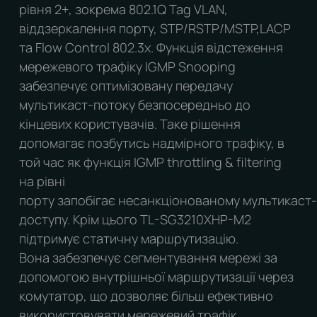
рівня 2+, зокрема 802.1Q Tag VLAN,
віддзеркалення порту, STP/RSTP/MSTP,LACP
та Flow Control 802.3x. Функція відстеження
мережевого трафіку IGMP Snooping
забезпечує оптимізовану передачу
мультикаст-потоку безпосередньо до
кінцевих користувачів. Таке рішення
допомагає позбутись надмірного трафіку, в
той час як функція IGMP throttling & filtering
на рівні
порту запобігає несанкціонованому мультикаст-
доступу. Крім цього TL-SG3210XHP-M2
підтримує статичну маршрутизацію.
Вона забезпечує сегментування мережі за
допомогою внутрішньої маршрутизації через
комутатор, що дозволяє більш ефективно
використовувати мережевий трафік.