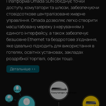
Платформа Omada SDN об'єднує точки
доступу, комутатори та шлюзи, забезпечуючи
стовідсоткове централізоване хмарне
управління. Omada дозволяє легко створити
масштабовану мережу з керуванням з
єдиного інтерфейсу, а також забезпечує
безшовне Ethernet та бездротове з'єднання,
яке ідеально підходить для використання в
готелях, освітніх установах, закладах
роздрібної торгівлі, офісах тощо.
Детальніше >>
Wi-Fi 6
Комутатори JetStream
З
кріпленням
на
стелю