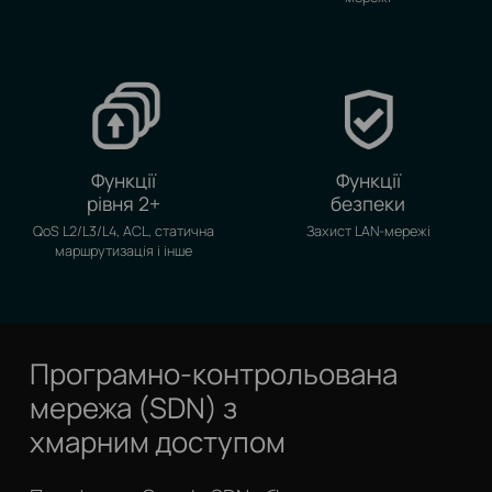
Функції
Функції
рівня 2+
безпеки
QoS L2/L3/L4, ACL, статична
Захист LAN-мережі
маршрутизація і інше
Програмно-контрольована
мережа (SDN) з
хмарним доступом