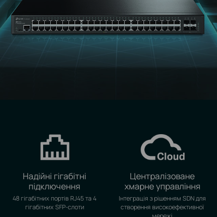
Надійні гігабітні
Централізоване
підключення
хмарне управління
48 гігабітних портів RJ45 та 4
Інтеграція з рішенням SDN для
гігабітних SFP-слоти
створення високоефективної
мережі