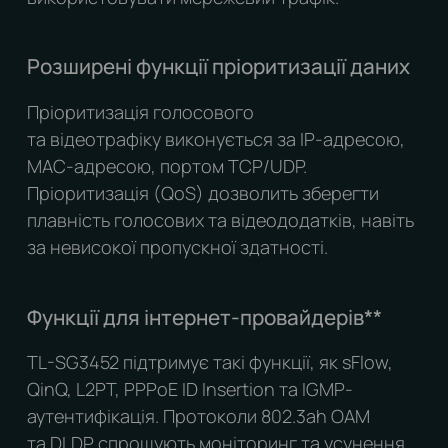
Розширені функції пріоритизації даних
Пріоритизація голосового
та відеотрафіку виконується за IP-адресою,
MAС-адресою, портом TCP/UDP.
Пріоритизація (QoS) дозволить зберегти
плавність голосових та відеододатків, навіть
за невисокої пропускної здатності.
Функції для інтернет-провайдерів
**
TL-SG3452 підтримує такі функції, як sFlow,
QinQ, L2PT, PPPoE ID Insertion та IGMP-
аутентифікація. Протоколи 802.3ah OAM
та DLDP спрощують моніторинг та усунення