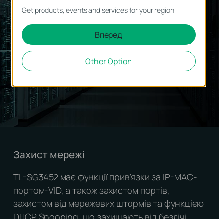
Get products, events and services for your region.
Комутатор TL-SG3452 підтримує широкий
Вперед
набір функцій рівня 2+ та 3, що дозволяють
підприємствам та інтернет-провайдерам
Other Option
побудувати масштабовану надійну мережу.
Захист мережі
TL-SG3452 має функції прив'язки за IP-MAC-
портом-VID, а також захистом портів,
захистом від мережевих штормів та функцією
DHCP Snooping, що захищають від безлічі