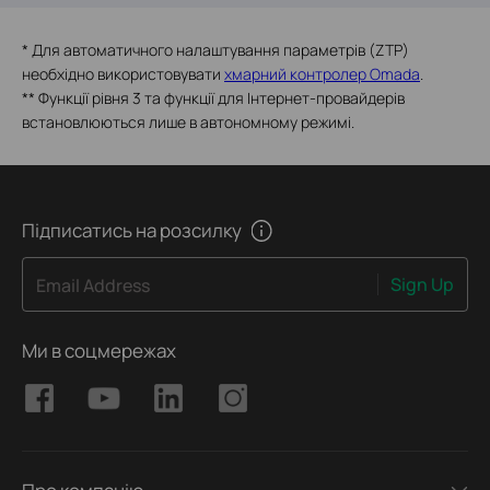
*
Для автоматичного налаштування параметрів (ZTP)
необхідно використовувати
хмарний контролер Omada
.
**
Функції рівня 3 та функції для Інтернет-провайдерів
встановлюються лише в автономному режимі.
Підписатись на розсилку
Sign Up
Email Address
Ми в соцмережах