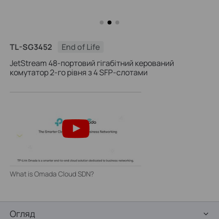
TL-SG3452
End of Life
JetStream 48-портовий гігабітний керований
комутатор 2-го рівня з 4 SFP-слотами
What is Omada Cloud SDN?
Огляд