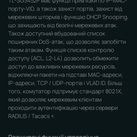
TL-SG3452P має функції прив'язки по IP-MAC-
порту-VID, а також захист портів, захист від
мережевих штормів і функцію DHCP Snooping,
що захищають від безлічі мережевих атак.
Також доступний вбудований список
поширених DoS-атак, що дозволяє запобігти
таким атакам. Функція списків контролю
доступу (ACL, L2-L4) дозволить обмежити
доступ до важливих мережевих ресурсів,
відхиляючи пакети на підставі MAC-адреси,
IP-адреси, TCP / UDP-портів і VLAD ID. Більш
того, комутатор підтримує стандарт 802.1X,
який дозволяє мережевим клієнтам
проходити аутентифікацію через сервери
RADIUS / Tacacs +.