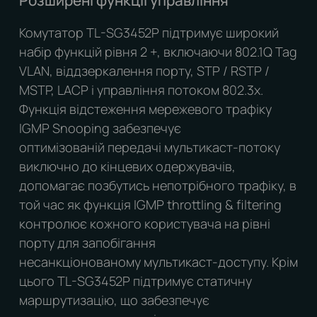
Розширені функції управління
Комутатор TL-SG3452P підтримує широкий
набір функцій рівня 2 +, включаючи 802.1Q Tag
VLAN, віддзеркалення порту, STP / RSTP /
MSTP, LACP і управління потоком 802.3x.
Функція відстеження мережевого трафіку
IGMP Snooping забезпечує
оптимізованій передачі мультикаст-потоку
виключно до кінцевих одержувачів,
допомагає позбутись непотрібного трафіку, в
той час як функція IGMP throttling & filtering
контролює кожного користувача на рівні
порту для запобігання
несанкціонованому мультикаст-доступу. Крім
цього TL-SG3452P підтримує статичну
маршрутизацію, що забезпечує