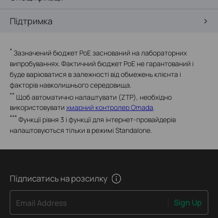
Підтримка
*
Зазначений бюджет PoE заснований на лабораторних
випробуваннях. Фактичний бюджет PoE не гарантований і
буде варіюватися в залежності від обмежень клієнта і
факторів навколишнього середовища.
**
Щоб автоматично налаштувати (ZTP), необхідно
використовувати
хмарний контролер Omada
.
***
Функції рівня 3 і функції для інтернет-провайдерів
налаштовуються тільки в режимі Standalone.
Підписатись на розсилку
Sign Up
Email Address