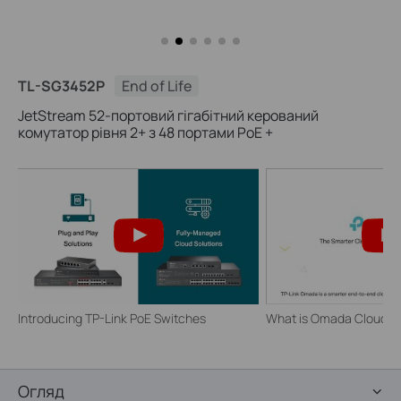
TL-SG3452P
End of Life
JetStream 52-портовий гігабітний керований
комутатор рівня 2+ з 48 портами PoE +
Introducing TP-Link PoE Switches
What is Omada Cloud S
Огляд