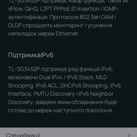
TL-SG3452P підтримує набір функцій, таких як
sFlow, QinQ, L2PT PPPoE ID Insertion і IGMP-
аутентифікація. Протоколи 802.3ah OAM і
DLDP спрощують моніторинг і усунення
неполадок мереж Ethernet.
ПідтримкаIPv6
TL-SG3452P підтримує ряд функцій IPv6,
включаючи Dual IPv4 / IPv6 Stack, MLD
Snooping, IPv6 ACL, DHCPv6 Snooping, IPv6
Interface, PMTU Discovery і IPv6 Neighbor
Discovery, завдяки яким обладнання буде
готове до мереж наступного покоління.
Специфікації