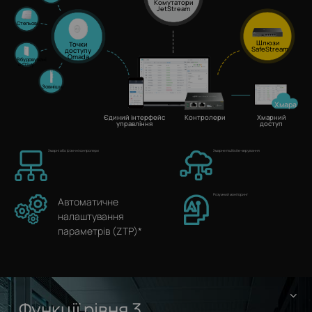
Комутатори
JetStream
Стельові
Шлюзи
Точки
SafeStream
доступу
Omada
Вбудовувані
в стіну
Зовнішні
Хмара
Єдиний інтерфейс
Контролер
и
Хмарний
управління
доступ
Хмарні або фізичні контролери
Хмарне multisite-керування
Розумний моніторинг
Автоматичне
налаштування
параметрів (ZTP)*
Функції рівня 3