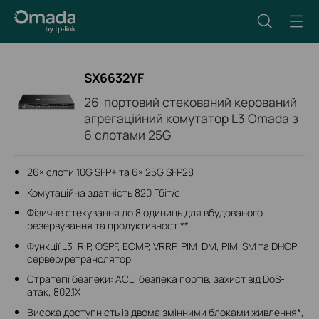
SX6632YF
26-портовий стекований керований
агрегаційний комутатор L3 Omada з
6 слотами 25G
26× слоти 10G SFP+ та 6× 25G SFP28
Комутаційна здатність 820 Гбіт/с
Фізичне стекування до 8 одиниць для вбудованого
резервування та продуктивності**
Функції L3: RIP, OSPF, ECMP, VRRP, PIM-DM, PIM-SM та DHCP
сервер/ретранслятор
Стратегії безпеки: ACL, безпека портів, захист від DoS-
атак, 802.1X
Висока доступність із двома змінними блоками живлення*,