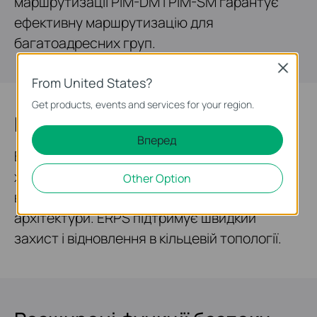
маршрутизації PIM-DM і PIM-SM гарантує
ефективну маршрутизацію для
багатоадресних груп.
Close
From United States?
Get products, events and services for your region.
Висока доступність
Вперед
Внутрішні фіксовані резервні джерела
живлення* та VRRP роблять його ідеальним
Other Option
вибором для надійної мережевої
архітектури. ERPS підтримує швидкий
захист і відновлення в кільцевій топології.