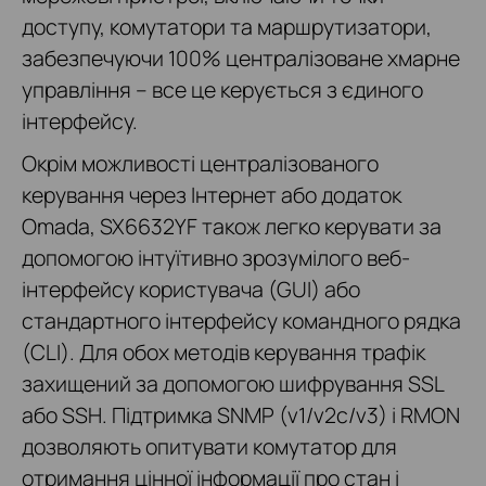
доступу, комутатори та маршрутизатори,
забезпечуючи 100% централізоване хмарне
управління – все це керується з єдиного
інтерфейсу.
Окрім можливості централізованого
керування через Інтернет або додаток
Omada, SX6632YF також легко керувати за
допомогою інтуїтивно зрозумілого веб-
інтерфейсу користувача (GUI) або
стандартного інтерфейсу командного рядка
(CLI). Для обох методів керування трафік
захищений за допомогою шифрування SSL
або SSH. Підтримка SNMP (v1/v2c/v3) і RMON
дозволяють опитувати комутатор для
отримання цінної інформації про стан і