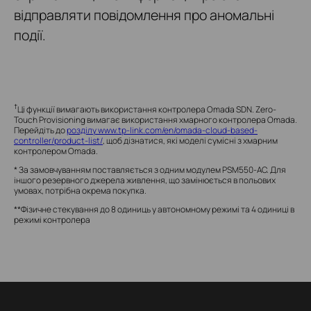
відправляти повідомлення про аномальні
події.
†
Ці функції вимагають використання контролера Omada SDN.
Zero-
Touch Provisioning вимагає використання хмарного контролера Omada.
Перейдіть до
розділу www.tp-link.com/en/omada-cloud-based-
controller/product-list/
, щоб дізнатися, які моделі сумісні з хмарним
контролером Omada.
* За замовчуванням поставляється з одним модулем PSM550-AC. Для
іншого резервного джерела живлення, що замінюється в польових
умовах, потрібна окрема покупка.
**Фізичне стекування до 8 одиниць у автономному режимі та 4 одиниці в
режимі контролера