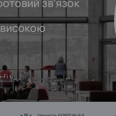
отовий зв’язок
 високою
‑Fi 6
Швидкість AX1800 Wi‑Fi 6