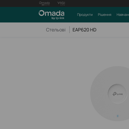
Продукти
Рішення
Навчан
Стельові
EAP620 HD