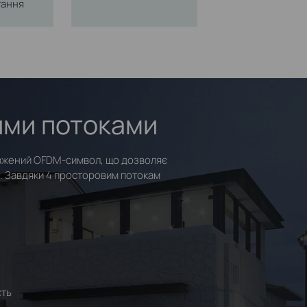
тання
вими потоками
довжений OFDM‑символ, що дозволяє
. Завдяки 4 просторовим потокам
сть