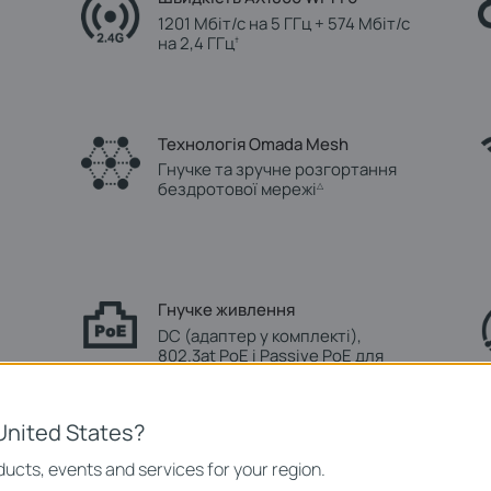
1201 Мбіт/с на 5 ГГц + 574 Мбіт/с
на 2,4 ГГц
†
Технологія Omada Mesh
Гнучке та зручне розгортання
бездротової мережі
△
Гнучке живлення
DC (адаптер у комплекті),
802.3at PoE і Passive PoE для
зручного монтажу
United States?
ucts, events and services for your region.