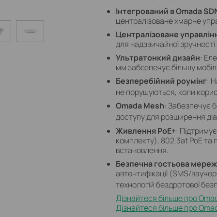
Інтегрований в Omada SD
централізоване хмарне упра
Централізоване управлін
для надзвичайної зручності 
Ультратонкий дизайн
: Ел
мм забезпечує більшу мобіл
Безперебійний роумінг
: 
не порушуються, коли корис
Omada Mesh
: Забезпечує 
доступу для розширення діа
Живлення PoE+
: Підтриму
комплекту), 802.3at PoE та 
встановлення.
Безпечна гостьова мереж
автентифікації (SMS/вауче
технологій бездротової без
Дізнайтеся більше про Omada
Дізнайтеся більше про Omad