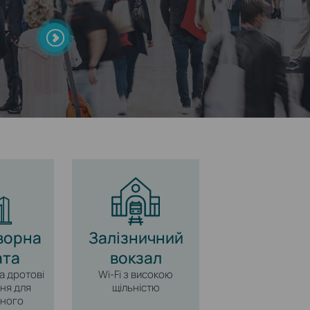
ворна
Залізничний
ата
вокзал
а дротові
Wi‑Fi з високою
ня для
щільністю
вного