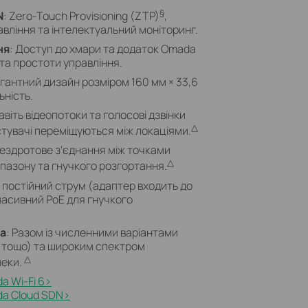
§
N
: Zero-Touch Provisioning (ZTP)
,
вління та інтелектуальний моніторинг.
ня
: Доступ до хмари та додаток Omada
та простоти управління.
егантний дизайн розміром 160 мм × 33,6
ьність.
Навіть відеопотоки та голосові дзвінки
△
тувачі переміщуються між локаціями.
бездротове з'єднання між точками
△
пазону та гнучкого розгортання.
є постійний струм (адаптер входить до
пасивний PoE для гнучкого
а
: Разом із численними варіантами
р тощо) та широким спектром
△
пеки.
 Wi-Fi 6>​
a Cloud SDN>​