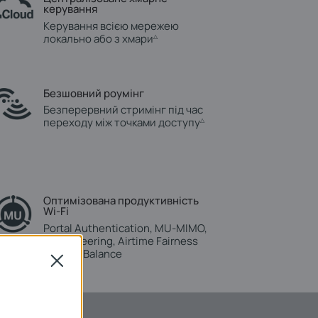
керування
Керування всією мережею
локально або з хмари
△
Безшовний роумінг
Безперервний стримінг під час
переходу між точками доступу
△
Оптимізована продуктивність
Wi‑Fi
Portal Authentication, MU‑MIMO,
Band Steering, Airtime Fairness
та Load Balance
Close