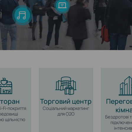
сторан
Торговий центр
Перего
‑Fi‑покриття
Соціальний маркетинг
кімн
редовищі
для O2O
Бездротові т
ою щільністю
підключен
інтенси