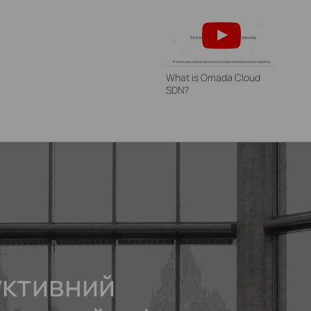
What is Omada Cloud
SDN?
ктивний