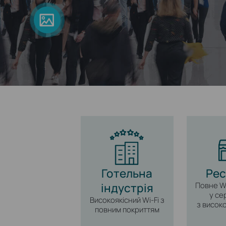
Готельна
Ре
індустрія
Повне Wi
у се
Високоякісний Wi‑Fi з
з висок
повним покриттям