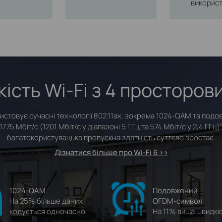
викорис
ість Wi‑Fi з 4 просторо
ристовує сучасні технології 802.11ax, зокрема 1024‑QAM та по
75 Мбіт/с (1201 Мбіт/с у діапазоні 5 ГГц та 574 Мбіт/с у 2,4 ГГц)
†
багатокористувацька пропускна здатність суттєво зростає.
Дізнатися більше про Wi‑Fi 6 >>
1024‑QAM
Подовжений
На 25% більше даних
OFDM‑символ
кодується одночасно
На 11% вища швидкі