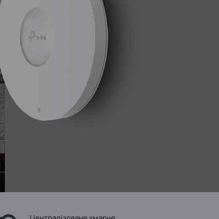
Централізоване хмарне