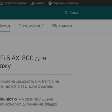
Зв'язатися з нами
Увійти
Україна / Українська
Пошук
Огляд
Специфікації
Підтримка
Fi 6 AX1800 для
тажу
дночасна швидкість 574 Мбіт/с на
на частоті 5 ГГц, що в сумі дає
ільністю
: у 4 рази збільшена
ночасного підключення більшої