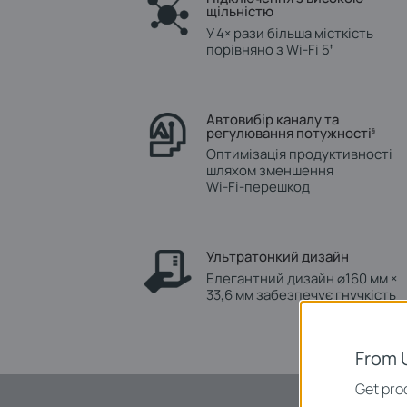
щільністю
У 4× рази більша місткість
порівняно з Wi‑Fi 5
‡
Автовибір каналу та
регулювання потужності
§
Оптимізація продуктивності
шляхом зменшення
Wi‑Fi‑перешкод
Ультратонкий дизайн
Елегантний дизайн ⌀160 мм ×
33,6 мм забезпечує гнучкість
From 
Get prod