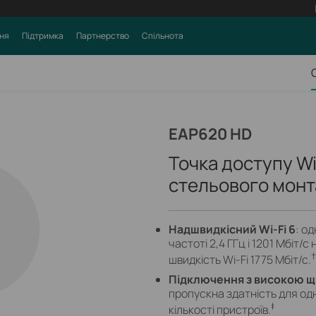
ня
Підтримка
Партнерство
Спільнота
EAP620 HD
Точка доступу Wi
стельового мон
Надшвидкісний Wi-Fi 6
: о
частоті 2,4 ГГц і 1201 Мбіт/с 
†
швидкість Wi-Fi 1775 Мбіт/с.
Підключення з високою щ
пропускна здатність для од
‡
кількості пристроїв.