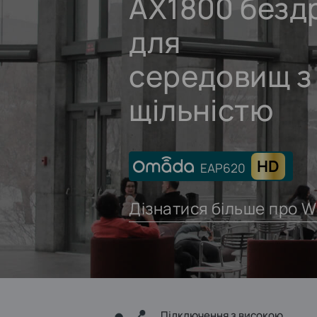
AX1800 бездр
для
середовищ з
щільністю
HD
EAP620
Дізнатися більше про Wi
Підключення з високою