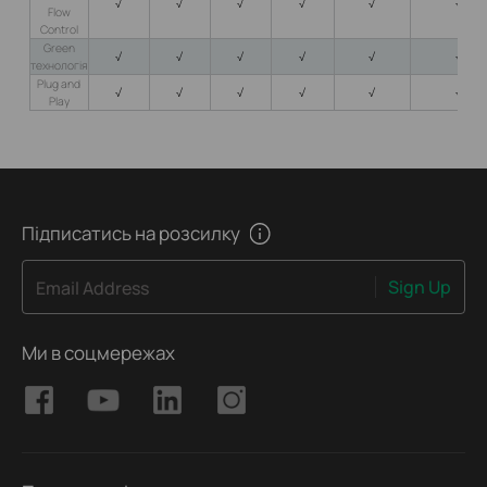
√
√
√
√
√
√
Flow
Control
Green
√
√
√
√
√
√
технологія
Plug and
√
√
√
√
√
√
Play
Підписатись на розсилку
Sign Up
Email Address
Ми в соцмережах