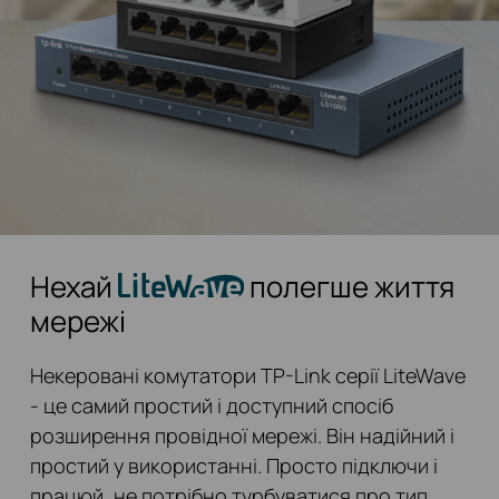
Нехай
полегше життя
мережі
Некеровані комутатори TP-Link серії LiteWave
- це самий простий і доступний спосіб
розширення провідної мережі. Він надійний і
простий у використанні. Просто підключи і
працюй, не потрібно турбуватися про тип