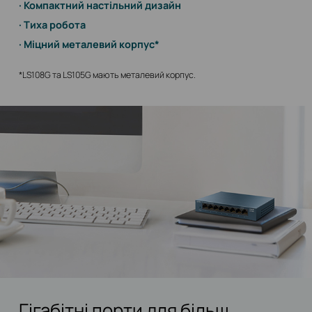
Компактний настільний дизайн
Тиха робота
Міцний металевий корпус*
*LS108G та LS105G мають металевий корпус.
Гігабітні порти для більш