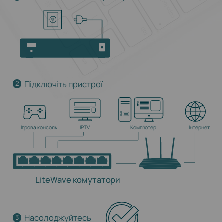
Підключіть пристрої
2
Ігрова консоль
IPTV
Комп’ютер
Інтернет
LiteWave комутатори
Насолоджуйтесь
3