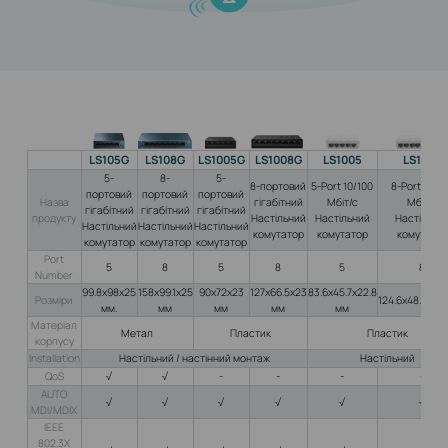
LS105G
LS108G
LS1005G
LS1008G
LS1005
LS1008
5-
8-
5-
8-портовий
5-Port 10/100
8-Port 10/1
портовий
портовий
портовий
Назва
гігабітний
Мбіт/с
Мбіт/с
гігабітний
гігабітний
гігабітний
продукту
Настільний
Настільний
Настільни
Настільний
Настільний
Настільний
комутатор
комутатор
комутатор
комутатор
комутатор
комутатор
Port
5
8
5
8
5
8
Number
99.8x98x25
158x99.1x25
90x72x23
127x66.5x23
83.6x45.7x22.8
Розміри
124.6x48.7x22.
мм.
мм
мм
мм
мм
Матеріал
Метал
Пластик
Пластик
корпусу
Installation
Настільний / настінний монтаж
Настільний
QoS
√
√
-
-
-
-
AUTO
√
√
√
√
√
√
MDI/MDIX
IEEE
802.3X