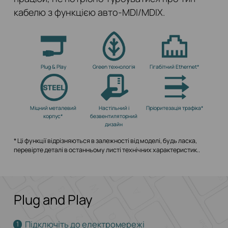
кабелю з функцією авто-MDI/MDIX.
Plug & Play
Green технологія
Гігабітний Ethernet*
Міцний металевий
Настільний і
Пріоритезація трафіка*
корпус*
безвентиляторний
дизайн
* Ці функції відрізняються в залежності від моделі, будь ласка,
перевірте деталі в останньому листі технічних характеристик..
Plug and Play
Підключіть до електромережі
1