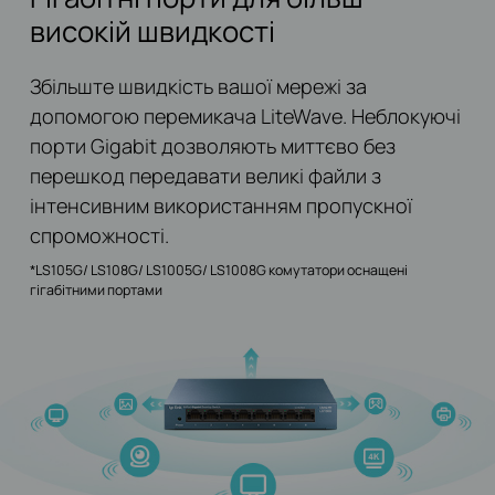
високій швидкості
Збільште швидкість вашої мережі за
допомогою перемикача LiteWave. Неблокуючі
порти Gigabit дозволяють миттєво без
перешкод передавати великі файли з
інтенсивним використанням пропускної
спроможності.
*LS105G/ LS108G/ LS1005G/ LS1008G комутатори оснащені
гігабітними портами