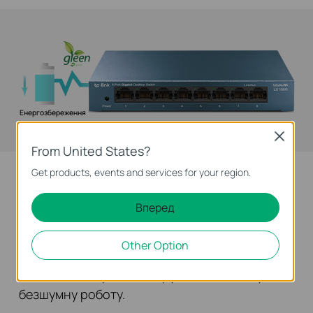
Енергозбереження
Close
From United States?
Get products, events and services for your region.
Зручний дизайн обладнання
Вперед
Компактна конструкція для настільного/
настінного монтажу задовольнить Ваші
Other Option
потреби в будь-якому середовищі. Крім того,
безвентиляторна конструкція забезпечує
безшумну роботу.