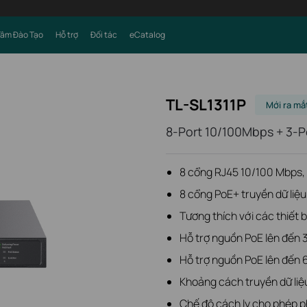
Tâm Đào Tạo
Hỗ trợ
Đối tác
eCatalog
TL-SL1311P
Mới ra mắ
8-Port 10/100Mbps + 3-P
8 cổng RJ45 10/100 Mbps, 
8 cổng PoE+ truyền dữ liệu
Tương thích với các thiết 
Hỗ trợ nguồn PoE lên đến
Hỗ trợ nguồn PoE lên đến 
Khoảng cách truyền dữ liệ
Chế độ cách ly cho phép p