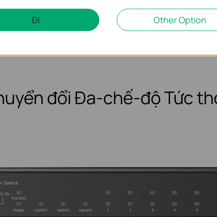
IP
4K
Netw
ĐI
Other Option
e
Camera
Video
Re
huyển đổi
Đa-chế-độ
Tức th