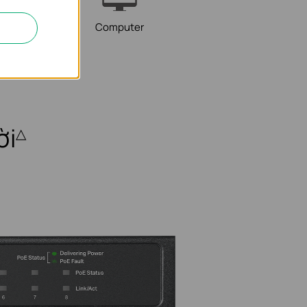
ork Video
Computer
corder
ời
△