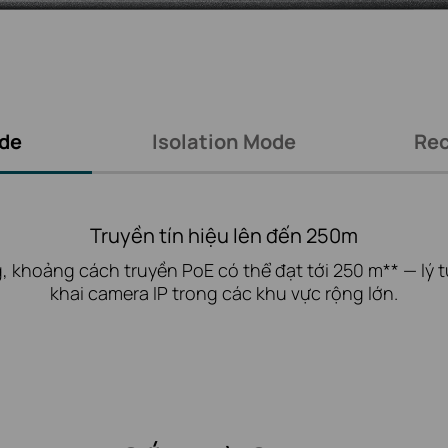
de
Isolation Mode
Re
Truyền tín hiệu lên đến 250m
, khoảng cách truyền PoE có thể đạt tới 250 m** — lý t
khai camera IP trong các khu vực rộng lớn.
Phân tách lưu lượng để đảm bảo an ninh
PoE Auto Recovery
dàng phân chia lưu lượng giữa các cổng để tránh nghe 
giúp tự động phát hiện và khởi động lại các thiết bị 
uy cập (AP), khi chúng mất kết nối hoặc không phản h
lập bão phát sóng để đảm bảo an ninh cao hơn.