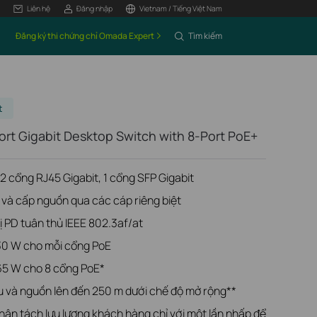
Liên hệ
Đăng nhập
Vietnam / Tiếng Việt Nam
Đăng ký thi chứng chỉ Omada Expert
Tìm kiếm
t
ort Gigabit Desktop Switch with 8-Port PoE+
2 cổng RJ45 Gigabit, 1 cổng SFP Gigabit
 và cấp nguồn qua các cáp riêng biệt
bị PD tuân thủ IEEE 802.3af/at
 30 W cho mỗi cổng PoE
65 W cho 8 cổng PoE*
u và nguồn lên đến 250 m dưới chế độ mở rộng**
hân tách lưu lượng khách hàng chỉ với một lần nhấp để