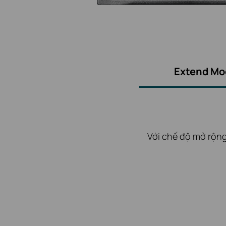
Extend Mo
Với chế độ mở rộng
Chế độ cách ly dễ 
Chế độ phục hồi 
camera và điểm tr