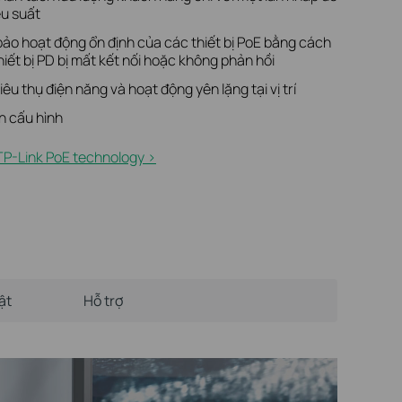
ệu suất
ảo hoạt động ổn định của các thiết bị PoE bằng cách
hiết bị PD bị mất kết nối hoặc không phản hồi
êu thụ điện năng và hoạt động yên lặng tại vị trí
n cấu hình
TP-Link PoE technology >
ật
Hỗ trợ