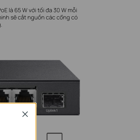
oE là 65 W với tối đa 30 W mỗi
minh sẽ cắt nguồn các cổng có
.
Close