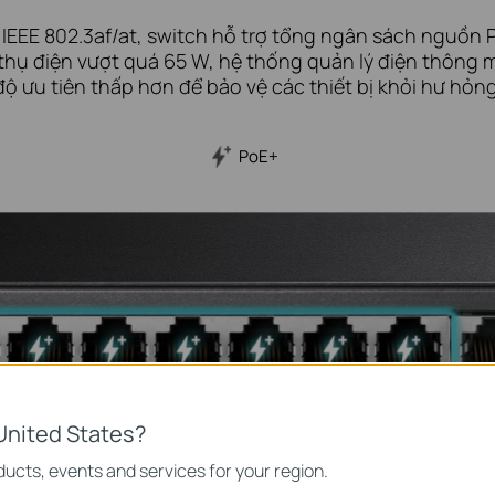
IEEE 802.3af/at, switch hỗ trợ tổng ngân sách nguồn P
 thụ điện vượt quá 65 W, hệ thống quản lý điện thông 
độ ưu tiên thấp hơn để bảo vệ các thiết bị khỏi hư hỏng
PoE+
United States?
ucts, events and services for your region.