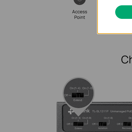
Access
IP
Point
Phon
C