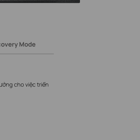
covery Mode
ưởng cho việc triển
lén/chỉnh sửa và cô
PD, chẳng hạn như
ồi—tất cả mà không