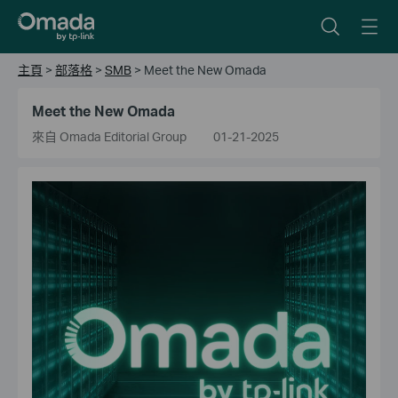
主頁
>
部落格
>
SMB
>
Meet the New Omada
Meet the New Omada
來自 Omada Editorial Group
01-21-2025