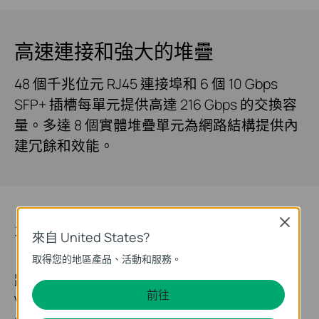
高速連接和強大的堆疊
48 個千兆位元 RJ45 連接埠和 6 個 10 Gbps
SFP+ 插槽每單元提供高達 216 Gbps 的交換容
量。多達 8 個實體堆疊單元為網路結構提供內
建冗餘和效能。
豐富的三層能力
Close
來自 United States?
自帶豐富的三層路由協議，支援可擴展的網
取得您的地區產品、活動和服務。
路。支援靜態路由、RIP、OSPF、ECMP、
前往
VRRP、DHCP 伺服器和 DHCP 中繼。 PIM-DM