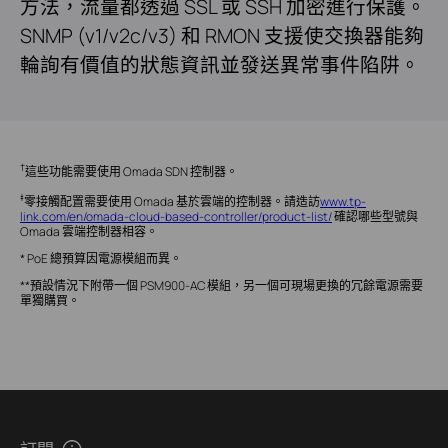
方法，流量都透過 SSL 或 SSH 加密進行保護。
SNMP (v1/v2c/v3) 和 RMON 支援使交換器能夠
輪詢有價值的狀態資訊並發送異常事件陷阱。
†
這些功能需要使用 Omada SDN 控制器。
‡
零接觸配置需要使用 Omada 基於雲端的控制器。請造訪
www.tp-
link.com/en/omada-cloud-based-controller/product-list/
確認哪些型號與
Omada 雲端控制器相容。
* PoE 總預算因電源模組而異。
**預設情況下附帶一個 PSM900-AC 模組，另一個可現場更換的冗餘電源需要
單獨購買。