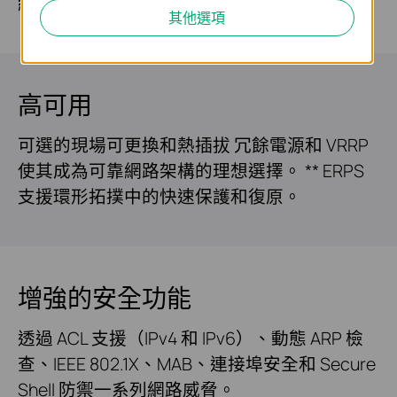
組播路由協定保證組播群組的高效路由。
其他選項
高可用
可選的現場可更換和
熱插拔
冗餘電源和 VRRP
使其成為可靠網路架構的理想選擇。 ** ERPS
支援環形拓撲中的快速保護和復原。
增強的安全功能
透過 ACL 支援（IPv4 和 IPv6）、動態 ARP 檢
查、IEEE 802.1X、MAB、連接埠安全和 Secure
Shell 防禦一系列網路威脅。