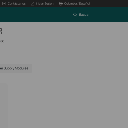
Contáctanos
Iniciar Sesión
Colombia / Español
Buscar
odo
er Supply Modules