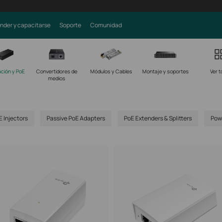
nder y capacitarse
Soporte
Comunidad
ción y PoE
Convertidores de
Módulos y Cables
Montaje y soportes
Ver t
medios
 Injectors
Passive PoE Adapters
PoE Extenders & Splitters
Pow