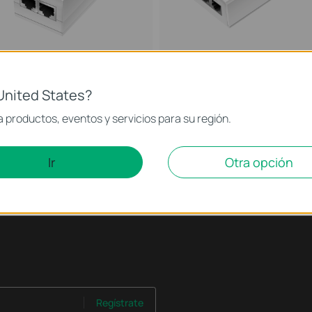
TL-POE2412G
TL-POE4824G
daptador PoE
Adaptador PoE Pasivo 48V
United States?
 productos, eventos y servicios para su región.
Ir
Otra opción
Regístrate