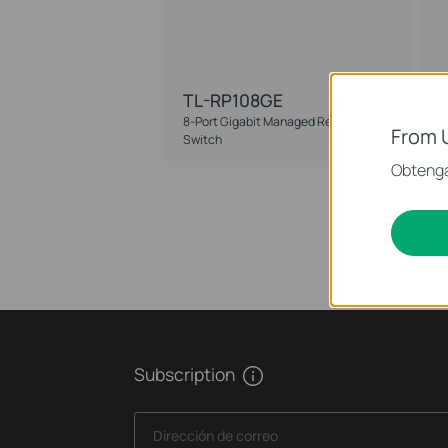
TL-RP108GE
8-Port Gigabit Managed Reverse PoE
A
From 
Switch
Obtenga
Subscription
Dirección de correo