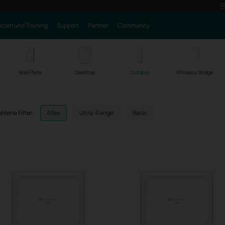
rcen und Training
Support
Partner
Community
Wall Plate
Desktop
Outdoor
Wireless Bridge
hlene Filter:
Alles
Ultra-Range
Basic