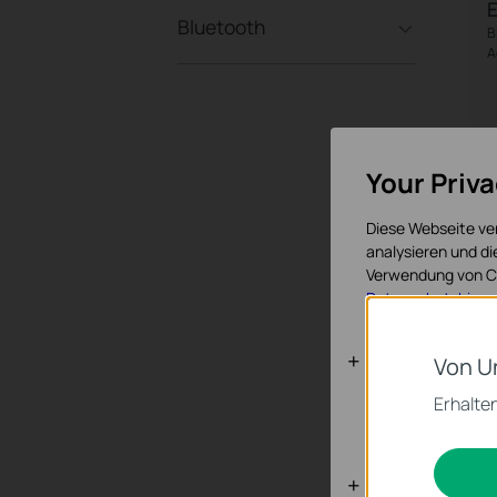
Bluetooth
B
A
Your Priv
Diese Webseite ve
analysieren und d
Verwendung von Co
Datenschutzhinwe
Notwendige
Von U
Diese Cookies sind
Erhalten
werden.
A
A
Analyse- un