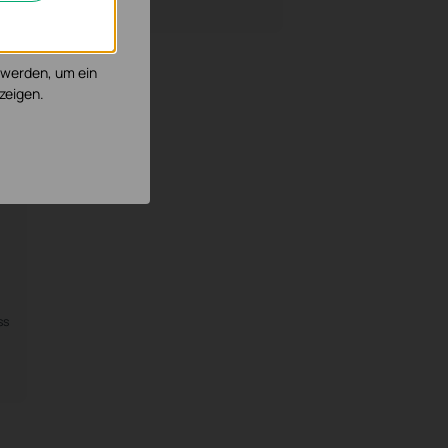
, um die
 werden, um ein
zeigen.
ss