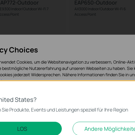
EAP772-Outdoor
EAP650-Outdoor
E9300 Indoor/Outdoor Wi-Fi 7
AX3000 Indoor/Outdoor Wi-Fi 6
ccess Point
Access Point
acy Choices
rwendet Cookies, um die Websitenavigation zu verbessern, Online-Akti
ie bestmögliche Nutzererfahrung auf unseren Webseiten zu haben. Sie
okies jederzeit Widersprechen. Nähere Informationen finden Sie in u
isen
.
 Cookies
nited States?
 zur Funktion der Website erforderlich und können in Ihren Systemen ni
 Sie Produkte, Events und Leistungen speziell für Ihre Region
EAP610-Outdoor
EAP225-Outdoor
X1800 Indoor/Outdoor Wi-Fi 6
AC1200 Wireless MU-MIMO Gigabit
ccesspoint
Indoor/Outdoor Access Point
LOS
Andere Möglichkeit
d Marketing-Cookies