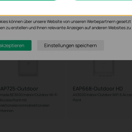
möglichen es uns, Ihre Aktivitäten auf unserer Website zu analysieren
serer Website zu verbessern und anzupassen.
Neu
kies können über unsere Website von unseren Werbepartnern gesetzt
essen zu erstellen und Ihnen relevante Anzeigen auf anderen Websites zu 
 akzeptieren
Einstellungen speichern
EAP725-Outdoor
EAP668-Outdoor HD
mada BE3600 Indoor/Outdoor Wi-Fi
AX3600 Indoor/Outdoor WiFi 6 Acce
 Access Point mit
Point
irektionalen/omnidirektionalen
ntennen