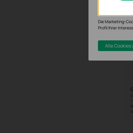
Analyse-Cookies er
Funktionsweise un
Die Marketing-Coo
Profil Ihrer Inter
Alle Cookies
O
7
d
A