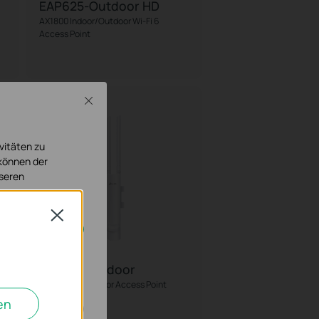
EAP625-Outdoor HD
AX1800 Indoor/Outdoor Wi-Fi 6
Access Point
Close
vitäten zu
 können der
nseren
Close
cht deaktiviert
EAP110-Outdoor
300Mbit/s Outdoor Access Point
en