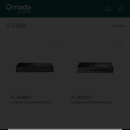
Filter
Leeren
Netzwerktyp
Anzahl WAN-Ports
Ethernet-Port
Bauform
TL-R480T+
TL-R470T+
Loadbalance-Breitbandrouter
Loadbalance-Breitbandrouter