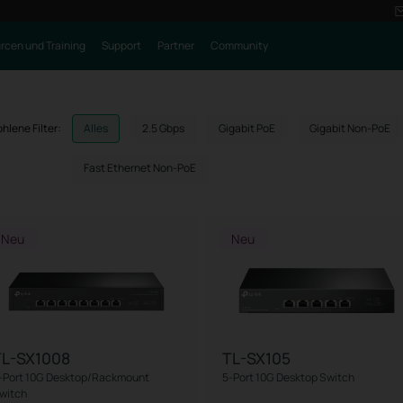
rcen und Training
Support
Partner
Community
hlene Filter:
Alles
2.5 Gbps
Gigabit PoE
Gigabit Non-PoE
Fast Ethernet Non-PoE
Neu
Neu
TL-SX1008
TL-SX105
-Port 10G Desktop/Rackmount
5-Port 10G Desktop Switch
witch