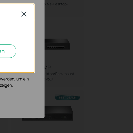
16-Port-10/100Mbit/s-Desktop-
Switch
Close
Neu
cht deaktiviert
en
, um die
TL-SG1008MP
h
8-Port Gigabit Desktop/Rackmount
 werden, um ein
Switch mit 8-Port PoE+
zeigen.
Hot Buys