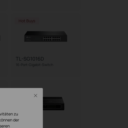
Hot Buys
TL-SG1016D
16-Port-Gigabit-Switch
Close
vitäten zu
 können der
TL-SF1016D
nseren