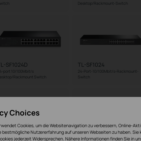
witch
Desktop/Rackmount-Switch
TL-SF1024D
TL-SF1024
4-port 10/100Mbit/s
24-Port-10/100Mbit/s-Rackmount-
esktop/Rackmount Switch
Switch
acy Choices
rwendet Cookies, um die Websitenavigation zu verbessern, Online-Akti
ie bestmögliche Nutzererfahrung auf unseren Webseiten zu haben. Sie
TL-SG1016
TL-SF1016DS
okies jederzeit Widersprechen. Nähere Informationen finden Sie in u