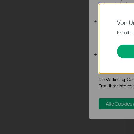
Datenschutzhinwe
1
Notwendige
Von U
Diese Cookies sind
Erhalten
werden.
Analyse- un
Analyse-Cookies er
T
Funktionsweise un
1
Die Marketing-Coo
S
Profil Ihrer Inter
Alle Cookies