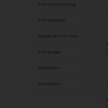
PoE Unterstützung
PoE Standard
Anzahl der PoE Ports
1
PoE Budget
P
Installation
Funktionen
T
4