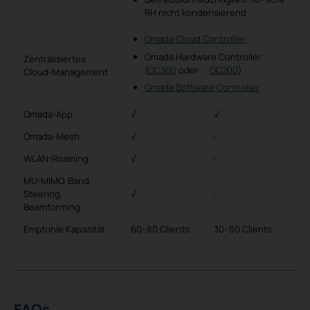
RH nicht kondensierend
Omada Cloud Controller
Omada Hardware Controller
Zentralisiertes
(
OC300
oder
OC200
)
Cloud-Management
Omada Software Controller
Omada-App
√
√
Omada-Mesh
√
-
WLAN-Roaming
√
-
MU-MIMO, Band
Steering,
√
-
Beamforming
Empfohle Kapazität
60–80 Clients
30–50 Clients
FAQs