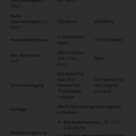
Geschwindigkeit(5
867 Mbit/s
-
GHz)*
WLAN-
Geschwindigkeit (2.4
300 Mbit/s
300 Mbit/s
GHz)*
1× 10/100/1000
Netzwerkanschlüsse
1× 10/100 Mbit/s
Mbit/s
300 m (5 GHz)
Max. Reichweite
200 m (2.4
200 m
(m)*
GHz)
802.3af/at PoE
oder 24V
24V Passive PoE
Stromversorgung
Passive PoE
(PoE Adapter
(PoE Adapter
Included)
Included)
Wand-/Rohr-Motage (Montagekits
Montage
enthalten)
Betriebstemperatur: -30–70 ℃
(-22–158 ℉)
Betriebsumgebung
Betriebsluftfeuchtigkeit: 10–90%