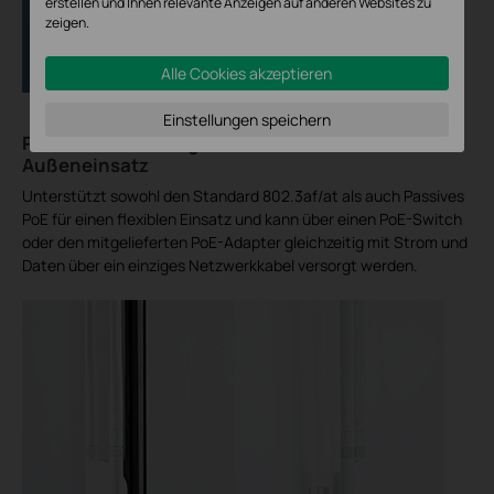
erstellen und Ihnen relevante Anzeigen auf anderen Websites zu
zeigen.
Alle Cookies akzeptieren
Einstellungen speichern
PoE-Unterstützung für einen einfachen
Außeneinsatz
Unterstützt sowohl den Standard 802.3af/at als auch Passives
PoE für einen flexiblen Einsatz und kann über einen PoE-Switch
oder den mitgelieferten PoE-Adapter gleichzeitig mit Strom und
Daten über ein einziges Netzwerkkabel versorgt werden.