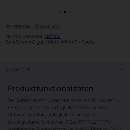
TL-ER6120
End of Life
Nachfolgemodell:
ER7206
SafeStream Gigabit Multi-WAN VPN Router
Übersicht
Produktfunktionalitäten
Der SafeStream™-Gigabit-Multi-WAN-VPN-Router TL-
ER6120 von TP-LINK verfügt über hervorragende
Datenverarbeitungsfähigkeiten und mehrere
leistungsstarke Funktionen: IPSec/PPTP/L2TP VPN,
Loadbalance, Zugangskontrolle, IM/P2P-Blocking, DoS-