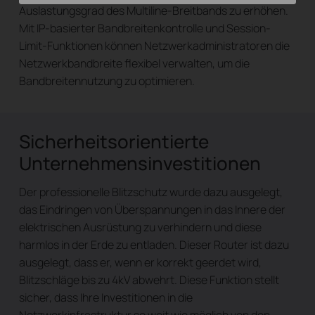
Auslastungsgrad des Multiline-Breitbands zu erhöhen.
Mit IP-basierter Bandbreitenkontrolle und Session-
Limit-Funktionen können Netzwerkadministratoren die
Netzwerkbandbreite flexibel verwalten, um die
Bandbreitennutzung zu optimieren.
Sicherheitsorientierte
Unternehmensinvestitionen
Der professionelle Blitzschutz wurde dazu ausgelegt,
das Eindringen von Überspannungen in das Innere der
elektrischen Ausrüstung zu verhindern und diese
harmlos in der Erde zu entladen. Dieser Router ist dazu
ausgelegt, dass er, wenn er korrekt geerdet wird,
Blitzschläge bis zu 4kV abwehrt. Diese Funktion stellt
sicher, dass Ihre Investitionen in die