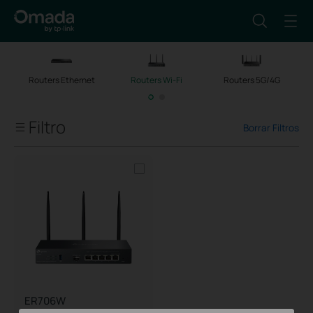
Routers Ethernet
Routers Wi-Fi
Routers 5G/4G
Filtro
Borrar Filtros
Tipos de Conexión WAN
Velocidad/Tipo Puerto WAN
Formato
Tipo de VPN
ER706W
Router VPN Gigabit Omada AX3000