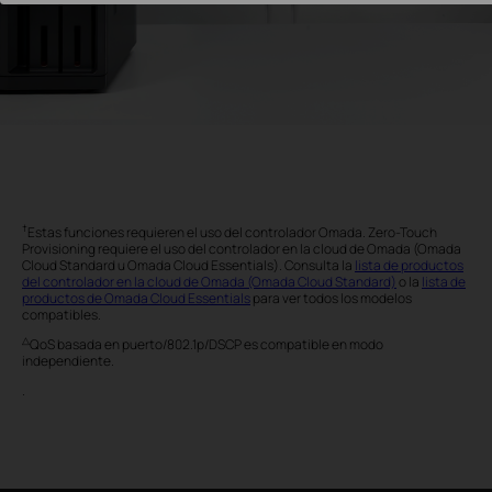
†
Estas funciones requieren el uso del controlador Omada. Zero-Touch
Provisioning requiere el uso del controlador en la cloud de Omada (Omada
Cloud Standard u Omada Cloud Essentials). Consulta la
lista de productos
del controlador en la cloud de Omada (Omada Cloud Standard)
o la
lista de
productos de Omada Cloud Essentials
para ver todos los modelos
compatibles.
△
QoS basada en puerto/802.1p/DSCP es compatible en modo
independiente.
.