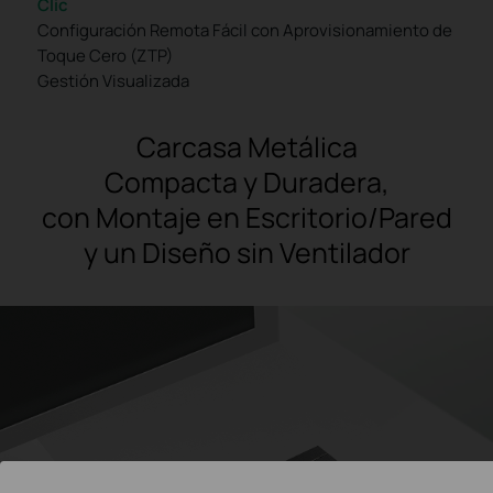
Clic
Configuración Remota Fácil con Aprovisionamiento de
Toque Cero (ZTP)
Gestión Visualizada
Carcasa Metálica
Compacta y Duradera,
con Montaje en Escritorio/Pared
y un Diseño sin Ventilador