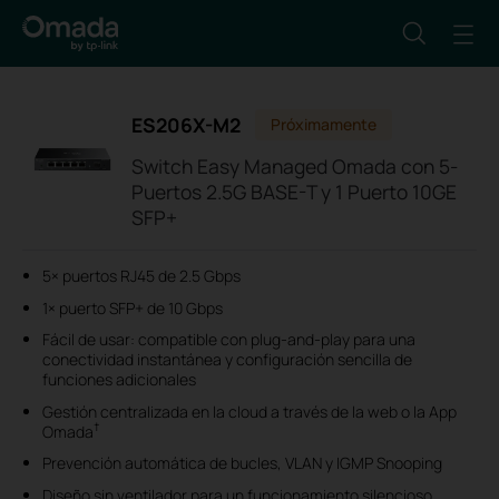
ES206X-M2
Próximamente
Switch Easy Managed Omada con 5-
Puertos 2.5G BASE-T y 1 Puerto 10GE
SFP+
5× puertos RJ45 de 2.5 Gbps
1× puerto SFP+ de 10 Gbps
Fácil de usar: compatible con plug-and-play para una
conectividad instantánea y configuración sencilla de
funciones adicionales
Gestión centralizada en la cloud a través de la web o la App
†
Omada
Prevención automática de bucles, VLAN y IGMP Snooping
Diseño sin ventilador para un funcionamiento silencioso