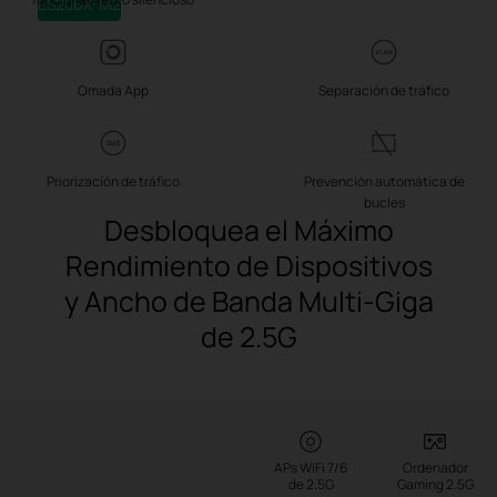
ES206X-M2
Omada App
Separación de tráfico
Priorización de tráfico
Prevención automática de
bucles
Desbloquea el Máximo
Rendimiento de Dispositivos
y Ancho de Banda Multi-Giga
de 2.5G
APs WiFi 7/6
Ordenador
de 2.5G
Gaming 2.5G