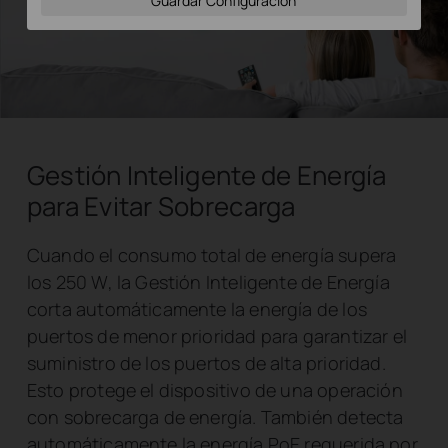
Guardar Configuración
Gestión Inteligente de Energía
para Evitar Sobrecarga
Cuando el consumo total de energía supera
los 250 W, la Gestión Inteligente de Energía
corta automáticamente la energía de los
puertos de menor prioridad para garantizar el
suministro de los puertos de alta prioridad.
Esto protege el dispositivo de una operación
con sobrecarga de energía. También detecta
automáticamente la energía PoE requerida por