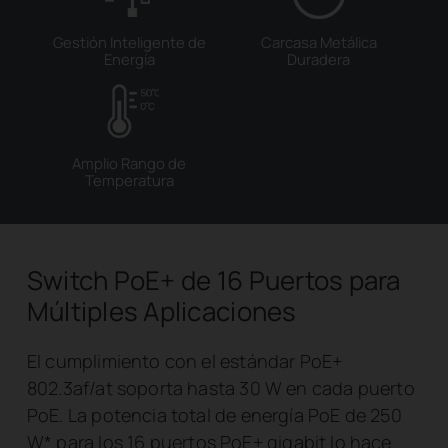
Gestión Inteligente
de
Carcasa Metálica
Energía
Duradera
Amplio Rango de
Temperatura
Switch PoE+ de 16 Puertos para
Múltiples Aplicaciones
El cumplimiento con el estándar PoE+
802.3af/at soporta hasta 30 W en cada puerto
PoE. La potencia total de energía PoE de 250
W
*
para los 16 puertos PoE+ gigabit lo hace