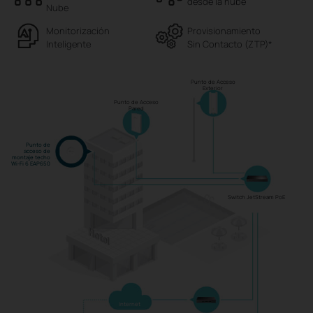
desde la nube
Nube
Monitorización
Provisionamiento
Inteligente
Sin Contacto (ZTP)
*
Punto de Acceso
Exterior
Punto de Acceso
Pared
Punto de
acceso de
montaje techo
Wi-Fi 6 EAP650
Switch JetStream PoE
Internet