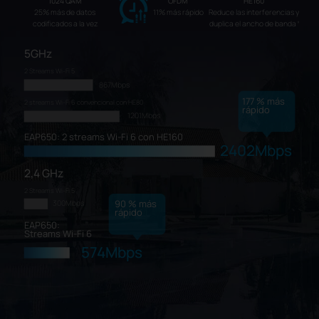
1024 QAM
OFDM
HE160
25% más de datos
11% más rápido
Reduce las interferencias y
codificados a la vez
duplica el ancho de banda
‡
5GHz
2 Streams Wi-Fi 5
867Mbps
177
% más
2 streams Wi-Fi 6 convencional con HE80
rápido
1201Mbps
EAP650: 2 streams Wi-Fi 6 con HE160
2402Mbps
2,4 GHz
2 Streams Wi-Fi 5
90
% más
300Mbps
rápido
EAP650:
Streams Wi-Fi 6
574Mbps