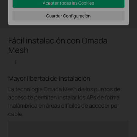
Aceptar todas las Cookies
●
●
●
Canal 1
Canal 11
Canal 6
Guardar Configuración
Fácil instalación con Omada
Mesh
§
Mayor libertad de instalación
La tecnología Omada Mesh de los puntos de
acceso te permiten instalar los APs de forma
inalámbrica en áreas difíciles de acceder por
cable.