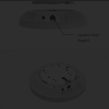
1 puerto PoE+
Gigabit