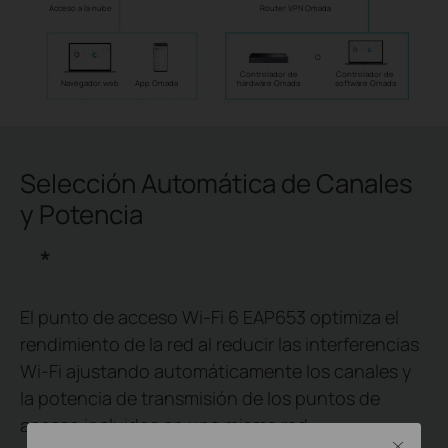
Router VPN Omada
Acceso a la nube
O
Controlador de
Controlador de
hardware Omada
software Omada
Navegador web
App Omada
Selección Automática de Canales
y Potencia
*
El punto de acceso Wi-Fi 6 EAP653 optimiza el
rendimiento de la red al reducir las interferencias
Wi-Fi ajustando automáticamente los canales y
la potencia de transmisión de los puntos de
acceso incluidos en una misma red.
Close