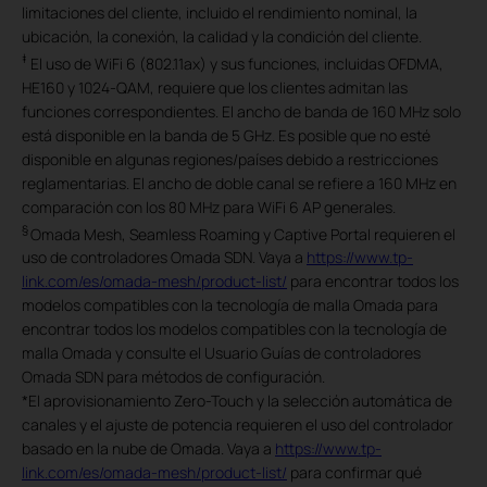
limitaciones del cliente, incluido el rendimiento nominal, la
ubicación, la conexión, la calidad y la condición del cliente.
‡
El uso de WiFi 6 (802.11ax) y sus funciones, incluidas OFDMA,
HE160 y 1024-QAM, requiere que los clientes admitan las
funciones correspondientes. El ancho de banda de 160 MHz solo
está disponible en la banda de 5 GHz. Es posible que no esté
disponible en algunas regiones/países debido a restricciones
reglamentarias. El ancho de doble canal se refiere a 160 MHz en
comparación con los 80 MHz para WiFi 6 AP generales.
§
Omada Mesh, Seamless Roaming y Captive Portal requieren el
uso de controladores Omada SDN. Vaya a
https://www.tp-
link.com/es/omada-mesh/product-list/
para encontrar todos los
modelos compatibles con la tecnología de malla Omada para
encontrar todos los modelos compatibles con la tecnología de
malla Omada y consulte el Usuario Guías de controladores
Omada SDN para métodos de configuración.
*
El aprovisionamiento Zero-Touch y la selección automática de
canales y el ajuste de potencia requieren el uso del controlador
basado en la nube de Omada. Vaya a
https://www.tp-
link.com/es/omada-mesh/product-list/
para confirmar qué