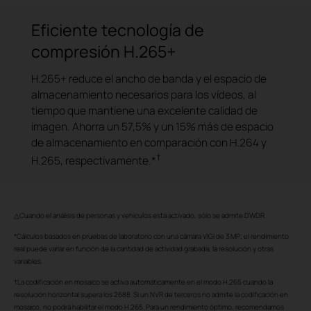
Eficiente tecnología de
compresión H.265+
H.265+ reduce el ancho de banda y el espacio de
almacenamiento necesarios para los vídeos, al
tiempo que mantiene una excelente calidad de
imagen. Ahorra un 57,5% y un 15% más de espacio
de almacenamiento en comparación con H.264 y
†
H.265, respectivamente.*
△Cuando el análisis de personas y vehículos está activado, sólo se admite DWDR.
*Cálculos basados en pruebas de laboratorio con una cámara VIGI de 3 MP; el rendimiento
real puede variar en función de la cantidad de actividad grabada, la resolución y otras
variables.
†La codificación en mosaico se activa automáticamente en el modo H.265 cuando la
resolución horizontal supera los 2688. Si un NVR de terceros no admite la codificación en
mosaico, no podrá habilitar el modo H.265. Para un rendimiento óptimo, recomendamos