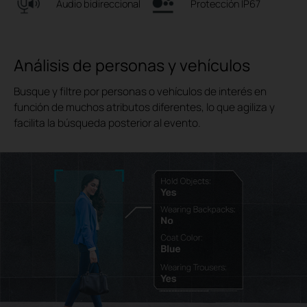
Audio bidireccional
Protección IP67
Análisis de personas y vehículos
Busque y filtre por personas o vehículos de interés en
función de muchos atributos diferentes, lo que agiliza y
facilita la búsqueda posterior al evento.