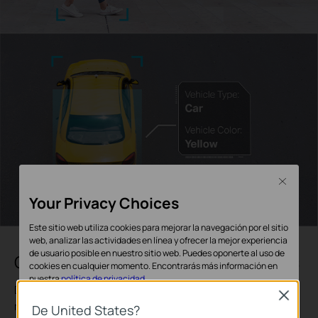
Close
Your Privacy Choices
Este sitio web utiliza cookies para mejorar la navegación por el sitio
web, analizar las actividades en línea y ofrecer la mejor experiencia
de usuario posible en nuestro sitio web. Puedes oponerte al uso de
Clasificación de personas y vehículos
cookies en cualquier momento. Encontrarás más información en
nuestra
política de privacidad
.
Distinga a las personas y los vehículos de otros objetos y
Close
reciba notificaciones de eventos más precisas
Cookies Básicas
De United States?