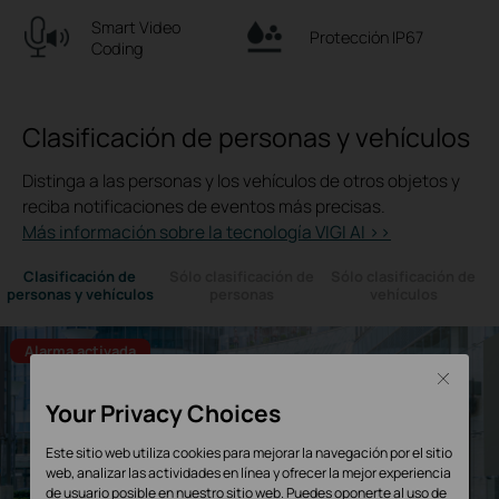
Smart Video
Protección IP67
Coding
Clasificación de personas y vehículos
Distinga a las personas y los vehículos de otros objetos y
reciba notificaciones de eventos más precisas.
Más información sobre la tecnología VIGI AI >>
Clasificación de
Sólo clasificación de
Sólo clasificación de
personas y vehículos
personas
vehículos
Alarma activada
Close
Your Privacy Choices
Este sitio web utiliza cookies para mejorar la navegación por el sitio
web, analizar las actividades en línea y ofrecer la mejor experiencia
de usuario posible en nuestro sitio web. Puedes oponerte al uso de