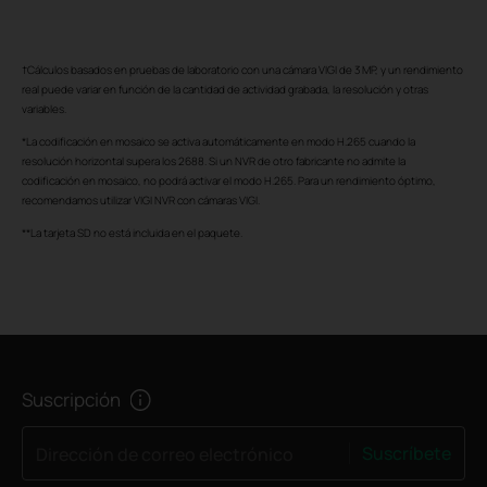
†Cálculos basados en pruebas de laboratorio con una cámara VIGI de 3 MP, y un rendimiento
real puede variar en función de la cantidad de actividad grabada, la resolución y otras
variables.
*La codificación en mosaico se activa automáticamente en modo H.265 cuando la
resolución horizontal supera los 2688. Si un NVR de otro fabricante no admite la
codificación en mosaico, no podrá activar el modo H.265. Para un rendimiento óptimo,
recomendamos utilizar VIGI NVR con cámaras VIGI.
**La tarjeta SD no está incluida en el paquete.
Suscripción
Suscríbete
Dirección de correo electrónico