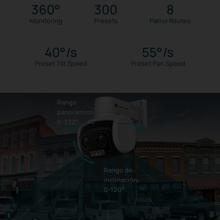
360°
300
8
Monitoring
Presets
Patrol Routes
40°/s
55°/s
Preset Tilt Speed
Preset Pan Speed
Rango
panorámico:
0-332°
Rango de
inclinación:
0-120°