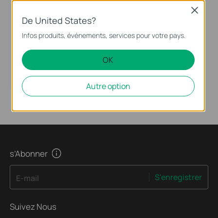
Close
De United States?
Infos produits, événements, services pour votre pays.
OK
RPS2
Dual Bay Rack-mountable RPS Shelf
Autre option
s’Abonner
S'enregistrer
E-mail
Suivez Nous