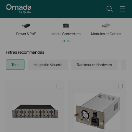
Power & PoE
Media Converters
Modules et Cables
M
Filtres recommandés:
Tout
Magnetic Mounts
Rackmount Hardware
AP 