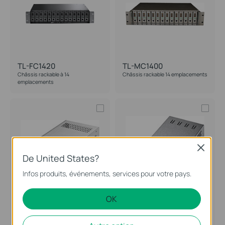
TL-FC1420
TL-MC1400
Châssis rackable à 14
Châssis rackable 14 emplacements
emplacements
Close
De United States?
Infos produits, événements, services pour votre pays.
OK
TL-MCRP100
PSM150-AC
100-240V Redundant Power Supply
150W AC Power Supply Module
Module