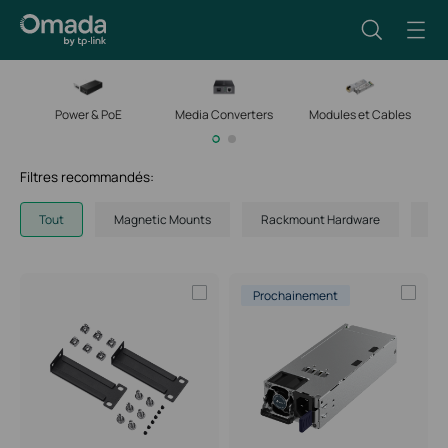
Power & PoE
Media Converters
Modules et Cables
M
Filtres recommandés:
Tout
Magnetic Mounts
Rackmount Hardware
AP 
Prochainement