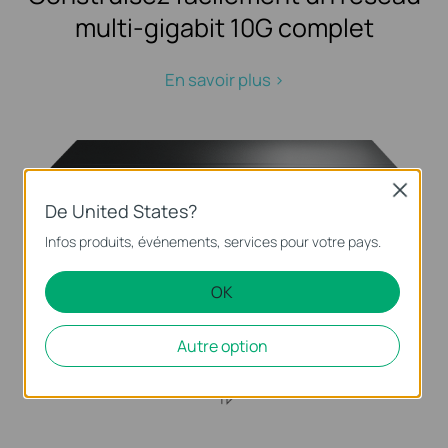
multi-gigabit 10G complet
En savoir plus >
Close
De United States?
Infos produits, événements, services pour votre pays.
Routeur 10G
Assure la voie rapide
OK
Tous les produits >
Autre option