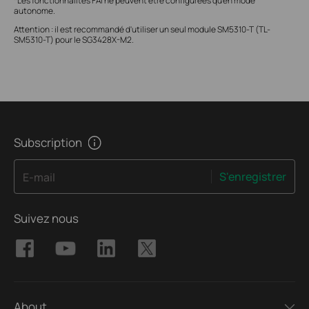
*Les fonctionnalités FAI ne peuvent être configurées qu'en mode
autonome.
Attention : il est recommandé d'utiliser un seul module SM5310-T (TL-
SM5310-T) pour le SG3428X-M2.
Subscription
S'enregistrer
E-mail
Suivez nous
About