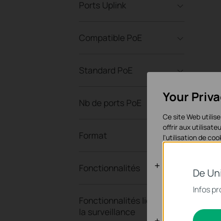
Ports Uplink
Compatible PoE
Standard PoE
Your Priv
Nb de ports PoE
Ce site Web utilise
offrir aux utilisa
Format
l'utilisation de c
Cookies bas
Fonctionnalités
De Un
Ces cookies sont 
Infos pr
systèmes.
Fonctionnalités liées à
la surveillance
Cookies d'an