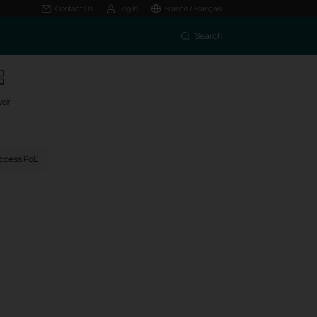
Contact Us
Log In
France / Français
Search
voir
ccess PoE