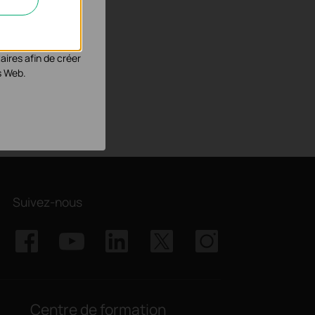
éliorer et ajuster
aires afin de créer
s Web.
Suivez-nous
Centre de formation