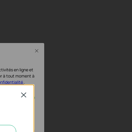
Close
tivités en ligne et
ser à tout moment à
onfidentialité
.
Close
activés dans vos