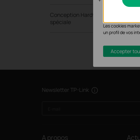
Les cookies d'anal
Conception Hardware
les fonctionnalité
spéciale
Les cookies market
un profil de vos i
Accepter tou
Newsletter TP-Link
E-mail
A propos
Actu