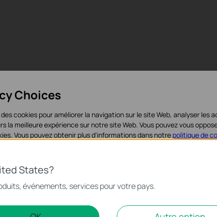
acy Choices
 des cookies pour améliorer la navigation sur le site Web, analyser les ac
teurs la meilleure expérience sur notre site Web. Vous pouvez vous oppo
ookies. Vous pouvez obtenir plus d'informations dans notre
politique de c
iques
ited States?
nécessaires au fonctionnement du site Web et ne peuvent pas être dés
oduits, événements, services pour votre pays.
alyse et marketing
OK
Autre option