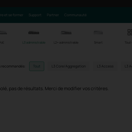
e et se former
Support
Partner
Communauté
PoE
L3 administrable
L2+ administrable
Smart
Tout 
es recommandés:
Tout
L3 Core/Aggregation
L3 Access
L3 A
olé, pas de résultats. Merci de modifier vos critères.