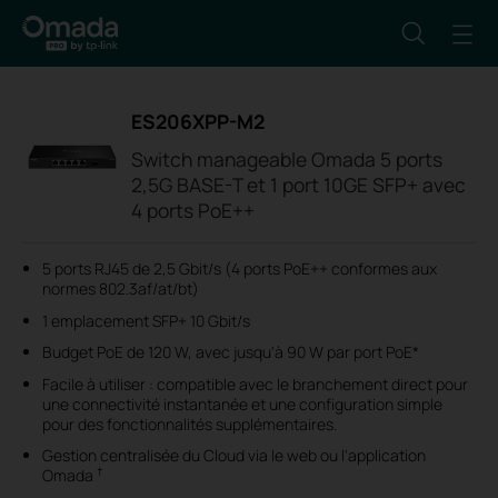
ES206XPP-M2
Switch manageable Omada 5 ports
2,5G BASE-T et 1 port 10GE SFP+ avec
4 ports PoE++
5 ports RJ45 de 2,5 Gbit/s (4 ports PoE++ conformes aux
normes 802.3af/at/bt)
1 emplacement SFP+ 10 Gbit/s
Budget PoE de 120 W, avec jusqu'à 90 W par port PoE*
Facile à utiliser : compatible avec le branchement direct pour
une connectivité instantanée et une configuration simple
pour des fonctionnalités supplémentaires.
Gestion centralisée du Cloud via le web ou l'application
†
Omada