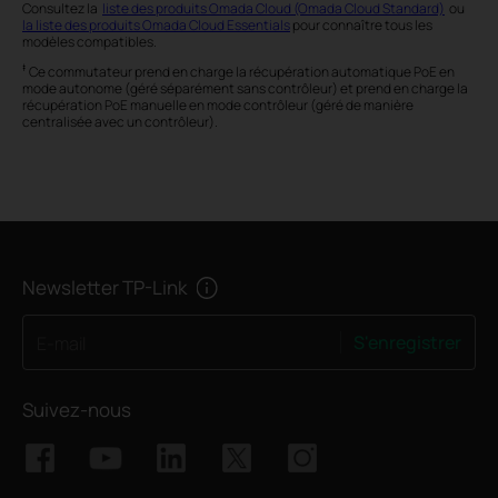
Consultez la
liste des produits Omada Cloud (Omada Cloud Standard)
ou
la liste des produits Omada Cloud Essentials
pour connaître tous les
modèles compatibles.
‡
Ce commutateur prend en charge la récupération automatique PoE en
mode autonome (géré séparément sans contrôleur) et prend en charge la
récupération PoE manuelle en mode contrôleur (géré de manière
centralisée avec un contrôleur).
Newsletter TP-Link
S'enregistrer
E-mail
Suivez-nous