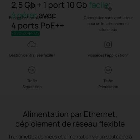
2,5 Gb + 1 port 10 Gb
facile
à gérer
avec
Budget PoE total de 120 W*
Conception sans ventilateur
4 ports PoE++
pour un fonctionnement
silencieux
ES206XPP-M2
Gestion centralisée facile
Possédez l'application
†
†
Trafic
Trafic
Séparation
Priorisation
Alimentation par Ethernet,
déploiement de réseau flexible
Transmettez données et alimentation via un seul câble à