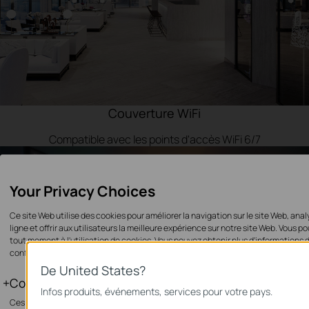
Couverture WiFi
Compatible avec
les points d'accès WiFi 6/7
Your Privacy Choices
Ce site Web utilise des cookies pour améliorer la navigation sur le site Web, anal
ligne et offrir aux utilisateurs la meilleure expérience sur notre site Web. Vous 
tout moment à l'utilisation de cookies. Vous pouvez obtenir plus d'informations
confidentialité
.
De United States?
Cookies basiques
Infos produits, événements, services pour votre pays.
Ces cookies sont nécessaires au fonctionnement du site Web et ne peuvent pas