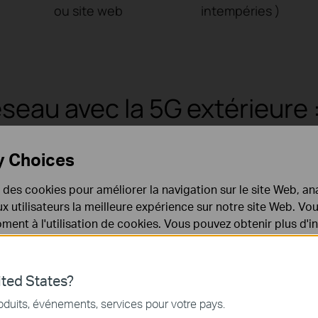
ou site web
intempéries )
seau avec la 5G extérieure :
tesse accrue et un meilleur 
y Choices
ltra-rapide et fiable, le routeur Omada ER701-5G-Outd
e des cookies pour améliorer la navigation sur le site Web, ana
 haut débit filaire est difficilement accessible. Il peut 
 aux utilisateurs la meilleure expérience sur notre site Web. V
rs pour les passerelles intérieures. Idéal pour les dép
ent à l'utilisation de cookies. Vous pouvez obtenir plus d'
 confidentialité
.
sites temporaires et les installations difficiles à câbler.
ques
ted States?
nécessaires au fonctionnement du site Web et ne peuvent pa
oduits, événements, services pour votre pays.
.