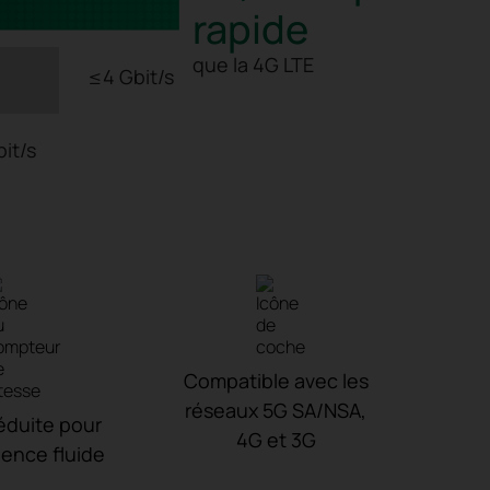
rapide
que la 4G LTE
≤4 Gbit/s
bit/s
Compatible avec les
réseaux 5G SA/NSA,
éduite pour
4G et 3G
ence fluide