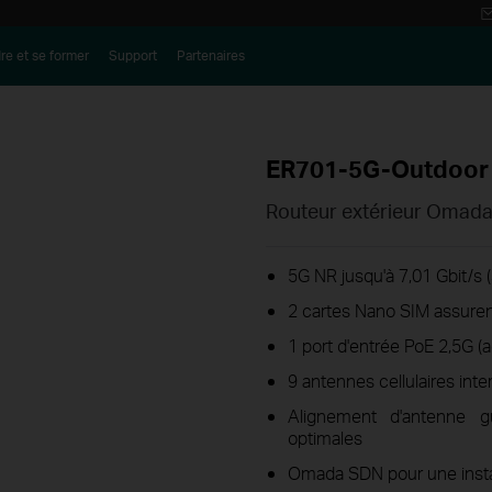
re et se former
Support
Partenaires
ER701-5G-Outdoor
Routeur extérieur Omad
5G NR jusqu'à 7,01 Gbit/s 
2 cartes Nano SIM
assuren
1 port d'entrée PoE 2,5G (
9
antennes cellulaires inte
Alignement d'antenne g
optimales
Omada SDN pour une install