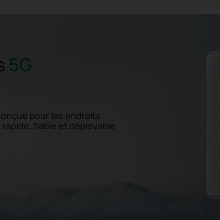
s
5G
onçue pour les endroits
– rapide, fiable et déployable