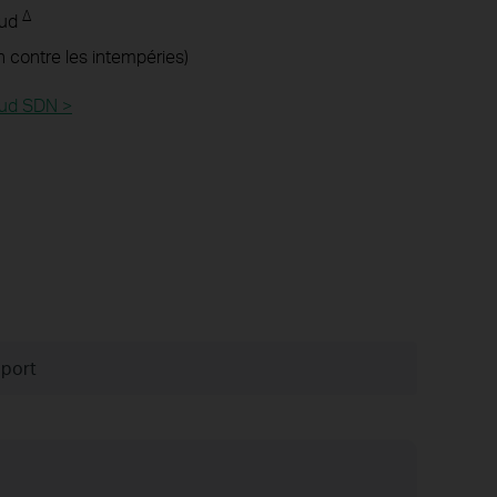
Δ
oud
n contre les intempéries)
oud SDN >
port