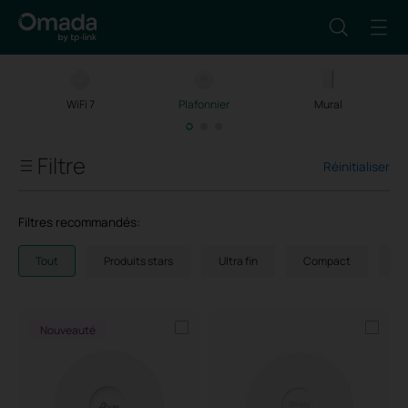
WiFi 7
Plafonnier
Mural
Filtre
Réinitialiser
Débit WiFi
Filtres recommandés:
Technologie WiFi
Tout
Produits stars
Ultra fin
Compact
Lo
Compatible PoE
Nouveauté
Port Ethernet
Format