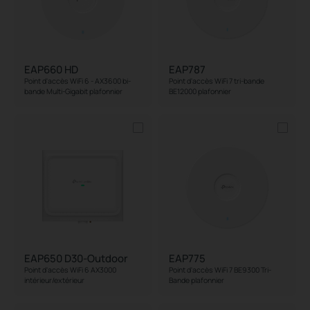
Avancé
EAP660 HD
EAP787
Puissance Alimentation
Point d'accès WiFi 6 - AX3600 bi-
Point d'accès WiFi 7 tri-bande
bande Multi-Gigabit plafonnier
BE12000 plafonnier
PoE In
Sortie PoE
Bluetooth
EAP650 D30-Outdoor
EAP775
Point d'accès WiFi 6 AX3000
Point d'accès WiFi 7 BE9300 Tri-
intérieur/extérieur
Bande plafonnier