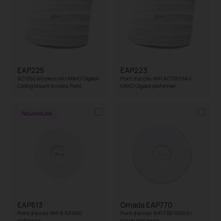
EAP225
EAP223
AC1350 Wireless MU-MIMO Gigabit
Point d'accès WiFi AC1350 MU-
Ceiling Mount Access Point
MIMO Gigabit plafonnier
Nouveauté
EAP613
Omada EAP770
Point d'accès WiFi 6 AX1800
Point d'accès WiFi 7 BE11000 tri-
plafonnier
bande plafonnier