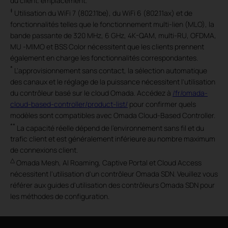
du client. emplacement.
‡
Utilisation du WiFi 7 (802.11be), du WiFi 6 (802.11ax) et de
fonctionnalités telles que le fonctionnement multi-lien (MLO), la
bande passante de 320 MHz, 6 GHz, 4K-QAM, multi-RU, OFDMA,
MU -MIMO et BSS Color nécessitent que les clients prennent
également en charge les fonctionnalités correspondantes.
*
L'approvisionnement sans contact, la sélection automatique
des canaux et le réglage de la puissance nécessitent l'utilisation
du contrôleur basé sur le cloud Omada. Accédez à
/fr/omada-
cloud-based-controller/product-list/
pour confirmer quels
modèles sont compatibles avec Omada Cloud-Based Controller.
**
La capacité réelle dépend de l'environnement sans fil et du
trafic client et est généralement inférieure au nombre maximum
de connexions client.
△
Omada Mesh, AI Roaming, Captive Portal et Cloud Access
nécessitent l'utilisation d'un contrôleur Omada SDN. Veuillez vous
référer aux guides d'utilisation des contrôleurs Omada SDN pour
les méthodes de configuration.