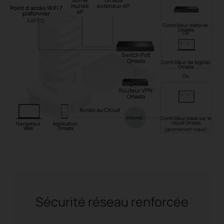
murale
extérieur AP
Point d'accès WiFi 7
AP
plafonnier
EAP772
Contrôleur matériel
Omada
Ou
Switch PoE
Omada
Contrôleur de logiciel
Omada
Ou
Routeur VPN
Omada
Accès au Cloud
Internet
Contrôleur basé sur le
cloud Omada
Navigateur
Application
Web
Omada
(abonnement requis)
Sécurité réseau renforcée