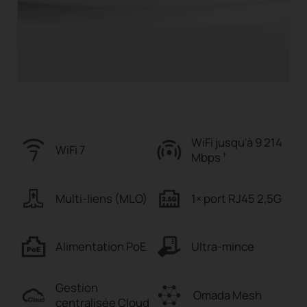
WiFi jusqu'à
9 214
WiFi 7
Mbps
†
Multi-liens
(MLO)
1×
port RJ45 2,5G
Alimentation PoE
Ultra-mince
Gestion
Omada Mesh
centralisée Cloud