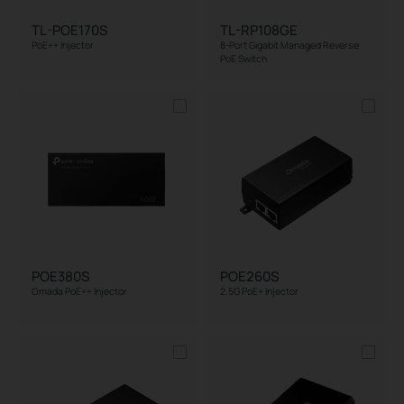
TL-POE170S
TL-RP108GE
PoE++ Injector
8-Port Gigabit Managed Reverse
PoE Switch
POE380S
POE260S
Omada PoE++ Injector
2.5G PoE+ Injector