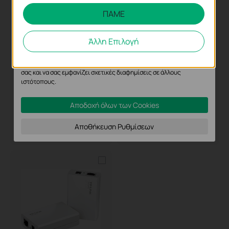
ΠΑΜΕ
Τα cookie ανάλυσης μας δίνουν τη δυνατότητα να αναλύσουμε τις
δραστηριότητές σας στον ιστότοπό μας για να βελτιώσουμε και να
προσαρμόσουμε τη λειτουργικότητα του ιστότοπού μας.
Άλλη Επιλογή
Τα διαφημιστικά cookie μπορούν να ρυθμιστούν μέσω του
ιστότοπού μας από τους διαφημιστικούς μας συνεργάτες,
προκειμένου να δημιουργήσουν ένα προφίλ των ενδιαφερόντων
σας και να σας εμφανίζει σχετικές διαφημίσεις σε άλλους
ιστότοπους.
Αποδοχή όλων των Cookies
TL-POE4824G
POE2412G
Αποθήκευση Ρυθμίσεων
48V Passive PoE Adapter
Omada 24V 12W Passive PoE
Adapter