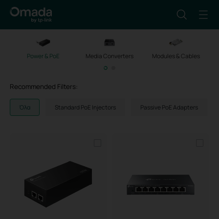
Power & PoE
Media Converters
Modules & Cables
M
Recommended Filters:
Όλα
Standard PoE Injectors
Passive PoE Adapters