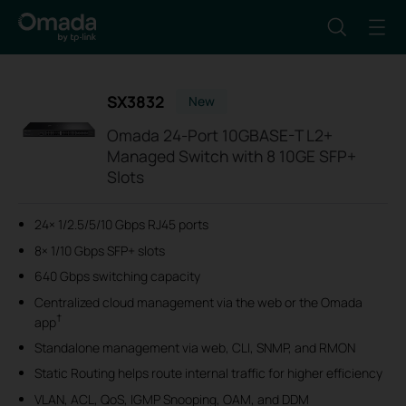
SX3832
New
Omada 24-Port 10GBASE-T L2+
Managed Switch with 8 10GE SFP+
Slots
24× 1/2.5/5/10 Gbps RJ45 ports
8× 1/10 Gbps SFP+ slots
640 Gbps switching capacity
Centralized cloud management via the web or the Omada
†
app
Standalone management via web, CLI, SNMP, and RMON
Static Routing helps route internal traffic for higher efficiency
VLAN, ACL, QoS, IGMP Snooping, OAM, and DDM