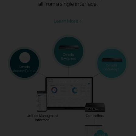
all from a single interface.
Learn More >
Omada
Switches
Omada
Omada
Gateways
Access Points
Unified Managment
Controllers
Interface