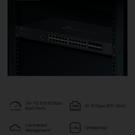
24× 1/2.5/5/10 Gbps
8× 10 Gbps
SFP+ Slots
RJ45 Ports
Centralized
Omada
App
†
Management
†