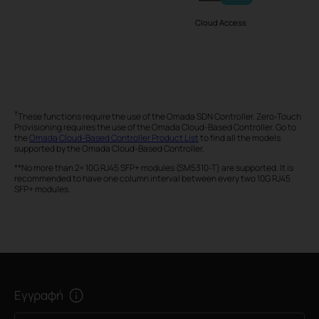
Cloud Access
†
These functions require the use of the Omada SDN Controller. Zero-Touch
Provisioning requires the use of the Omada Cloud-Based Controller. Go to
the
Omada Cloud-Based Controller Product List
to find all the models
supported by the Omada Cloud-Based Controller.
**No more than 2× 10G RJ45 SFP+ modules (SM5310-T) are supported. It is
recommended to have one column interval between every two 10G RJ45
SFP+ modules.
Εγγραφή