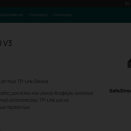
αι Εκπαίδευση
Υποστήριξη
Community
0
V3
 on Your TP-Link Device
SafeStre
οσης μοντέλου και υλικού διαφέρει ανάλογα
πικό ιστότοπό σας TP-Link για να
των προϊόντων.