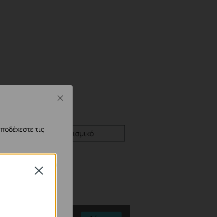
Close
αποδέχεστε τις
Υλικολογισμικό
Close
 απενεργοποιηθούν