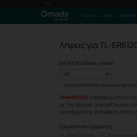
Προϊόντα
Λύσεις
Μάθηση κ
Λήψεις για
TL-ER612
Επιλέξτε έκδοση υλικού:
V3
>
How to Find the Hardware Version
ΣΗΜΑΝΤΙΚΟ
:Η διαθεσιμότητα έκδ
με την περιοχή. Ανατρέξτε στον το
προσδιορίσετε τη διαθεσιμότητα 
Επισκόπηση προϊόντος
TL-ER6120(UN) _V3_Datasheet