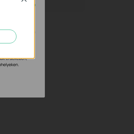
n.
tevékenységeit,
nak érdekében,
bhelyeken.