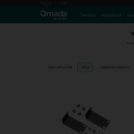
Termékek
Megoldások
Tanu
Powe
Ajánlott szűrők:
Mind
Magnetic Mounts