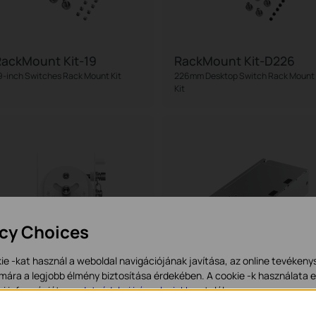
ackMount Kit-19
RackMount Kit-D226
9-inch Switches Rack Mount Kit
226mm Desktop Switch Rack Mount
Kit
acy Choices
ie -kat használ a weboldal navigációjának javítása, az online tevéken
mára a legjobb élmény biztosítása érdekében. A cookie -k használata e
bi információt az
adatvédelmi irányelveinkben
talál.
APM-103
PSM550-AC
mada Access Point Mount
550W AC Power Supply Module