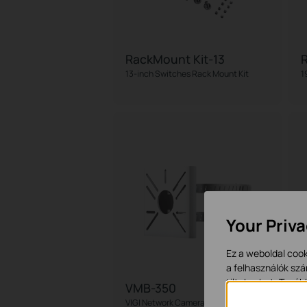
RackMount Kit-13
R
13-inch Switches Rack Mount Kit
1
Your Priv
Ez a weboldal cook
a felhasználók szá
tiltakozhat. Továb
VMB-350
VIGI Network Camera Pole Mounting
O