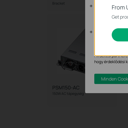
Bracket
A
Alap Cookie
From 
Ezek a cookie -k 
Get prod
Marketing é
Az elemző cookie 
hogy javítsuk és 
Hirdetési partnere
hogy érdeklődési k
Minden Cook
PSM150-AC
150W AC tápegység