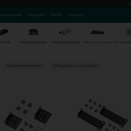
lás és képzés
Támogatás
Partner
Közösség
r & PoE
Média konverterek
Modulok és Kábelek
Rögzítés és Konzolok
Összes meg
Rackmount Hardware
AP Mounts & Junction Boxes