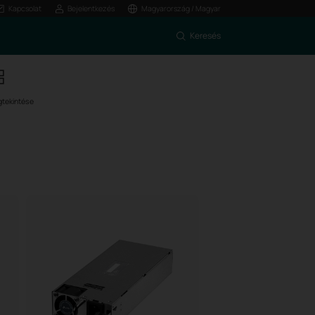
Kapcsolat
Bejelentkezés
Magyarország / Magyar
Keresés
tekintése