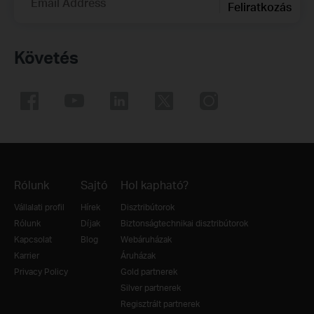
Email Address
Feliratkozás
Követés
Rólunk
Sajtó
Hol kapható?
Vállalati profil
Hírek
Disztribútorok
Rólunk
Díjak
Biztonságtechnikai disztribútorok
Kapcsolat
Blog
Webáruházak
Karrier
Áruházak
Privacy Policy
Gold partnerek
Silver partnerek
Regisztrált partnerek