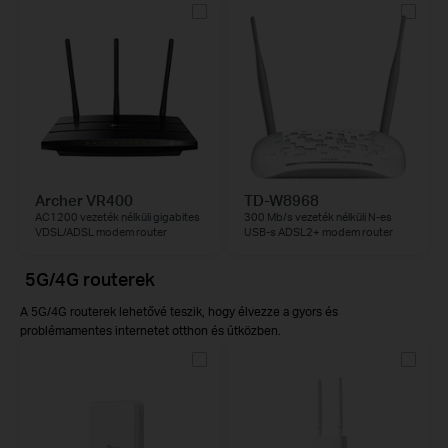
Archer VR400
TD-W8968
AC1200 vezeték nélküli gigabites
300 Mb/s vezeték nélküli N-es
VDSL/ADSL modem router
USB-s ADSL2+ modem router
5G/4G routerek
A 5G/4G routerek lehetővé teszik, hogy élvezze a gyors és
problémamentes internetet otthon és útközben.