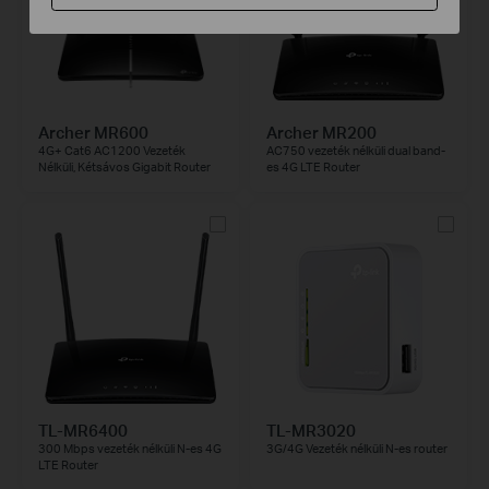
Archer MR600
Archer MR200
4G+ Cat6 AC1200 Vezeték
AC750 vezeték nélküli dual band-
Nélküli, Kétsávos Gigabit Router
es 4G LTE Router
TL-MR6400
TL-MR3020
300 Mbps vezeték nélküli N-es 4G
3G/4G Vezeték nélküli N-es router
LTE Router