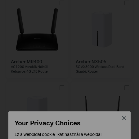
Archer MR400
Archer NX505
AC1200 Vezeték Nélküli,
5G AX3000 Wireless Dual-Band
Kétsávos 4G LTE Router
Gigabit Router
Close
Your Privacy Choices
Ez a weboldal cookie -kat használ a weboldal