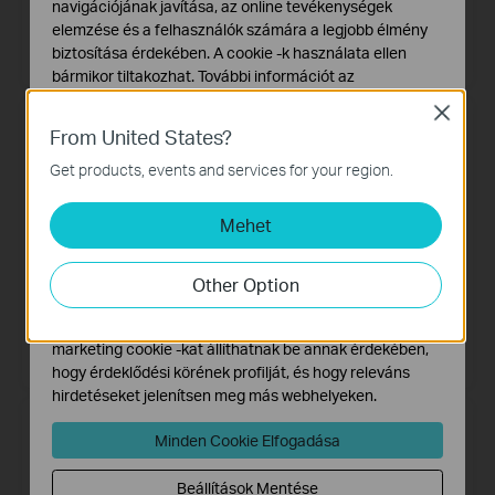
navigációjának javítása, az online tevékenységek
Archer NX500
Archer MR500
elemzése és a felhasználók számára a legjobb élmény
5G AX3000 Wireless Dual-Band
4G+ Cat6 AC1200 Wireless Dual
biztosítása érdekében. A cookie -k használata ellen
Gigabit Router
Band Gigabit Router
bármikor tiltakozhat. További információt az
adatvédelmi irányelveinkben
talál.
Close
From United States?
Alap Cookie-k
Ezek a cookie -k a webhely működéséhez szükségesek,
Get products, events and services for your region.
és nem tilthatók le a rendszereiben.
Mehet
Marketing és Elemző Cookie-k
Az elemző cookie -k lehetővé teszik számunkra, hogy
elemezzük weboldalunkon végzett tevékenységeit, hogy
Other Option
javítsuk és módosítsuk webhelyünk működését.
Hirdetési partnereink a weboldalunkon keresztül
TL-MR6500v
TL-MR100
N300 4G LTE WiFi Router Telefon
300 Mbps Wireless N 4G LTE
marketing cookie -kat állíthatnak be annak érdekében,
porttal
Router
hogy érdeklődési körének profilját, és hogy releváns
hirdetéseket jelenítsen meg más webhelyeken.
Minden Cookie Elfogadása
Beállítások Mentése