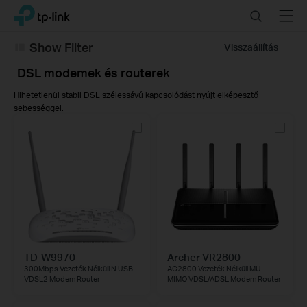
Click
Search
Menu
TP-Link, Reliably Smart
to
skip
Show Filter
Visszaállítás
the
navigation
DSL modemek és routerek
bar
Hihetetlenül stabil DSL szélessávú kapcsolódást nyújt elképesztő
sebességgel.
TD-W9970
Archer VR2800
300Mbps Vezeték Nélküli N USB
AC2800 Vezeték Nélküli MU-
VDSL2 Modem Router
MIMO VDSL/ADSL Modem Router