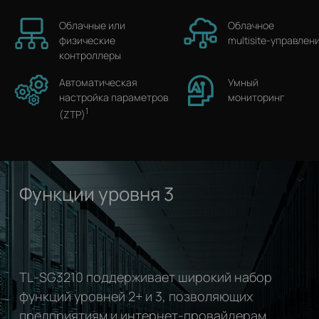
Облачные или
Облачное
физические
multisite‑управлен
контроллеры
Автоматическая
Умный
настройка параметров
мониторинг
1
(ZTP)
Функции уровня 3
2
TL‑SG3210 поддерживает широкий набор
функций уровней 2+ и 3, позволяющих
предприятиям и интернет‑провайдерам