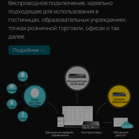
беспроводное подключение, идеально
подходящее для использования в
гостиницах, образовательных учреждениях,
точках розничной торговли, офисах и так
далее.
Подробнее >>
Wi-Fi 6
Коммутаторы
JetStream
Потолочные
Шлюзы
Точки
SafeStream
доступа
Omada
Встраиваемые
в стену
Уличные
Облако
Единый интерфейс
Контроллеры
Облачный
управления
доступ