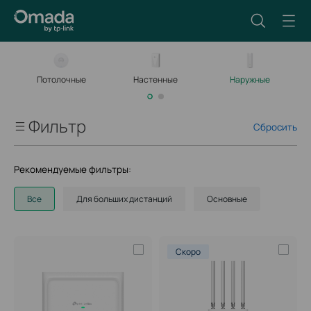
Потолочные
Настенные
Наружные
Р
Фильтр
Сбросить
Скорость Wi-Fi
Рекомендуемые фильтры:
Стандарт Wi-Fi
Все
Для больших дистанций
Основные
Поддержка PoE
Скоро
Порт
Исполнение