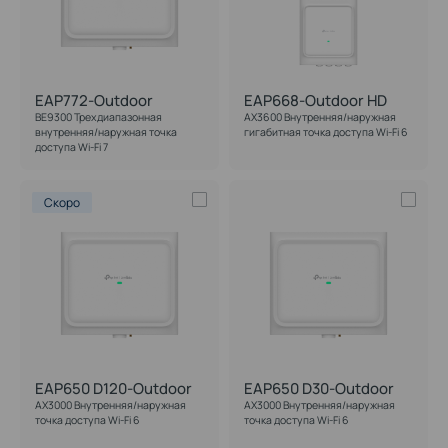
Дополнительно
EAP772-Outdoor
EAP668-Outdoor HD
Источник питания
BE9300 Трехдиапазонная
AX3600 Внутренняя/наружная
внутренняя/наружная точка
гигабитная точка доступа Wi-Fi 6
доступа Wi-Fi 7
Поддержка PoE
Скоро
PoE Out
Поддержка Bluetooth
EAP650 D120-Outdoor
EAP650 D30-Outdoor
AX3000 Внутренняя/наружная
AX3000 Внутренняя/наружная
точка доступа Wi-Fi 6
точка доступа Wi-Fi 6