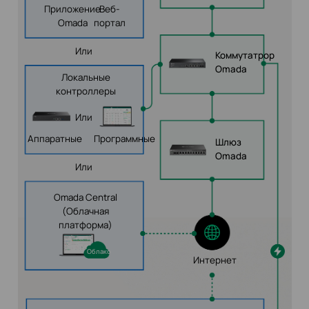
Приложение
Веб-
Omada
портал
Или
Коммутатрор
Omada
Локальные
контроллеры
Или
Аппаратные
Программные
Шлюз
Omada
Или
Omada Central
(Облачная
платформа)
Облако
Интернет