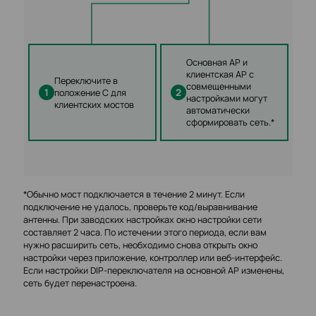
Основная AP и
клиентская AP с
Переключите в
совмещенными
1
2
положение C для
настройками могут
клиентских мостов
автоматически
сформировать сеть.*
*Обычно мост подключается в течение 2 минут. Если
подключение не удалось, проверьте код/выравнивание
антенны. При заводских настройках окно настройки сети
составляет 2 часа. По истечении этого периода, если вам
нужно расширить сеть, необходимо снова открыть окно
настройки через приложение, контроллер или веб-интерфейс.
Если настройки DIP-переключателя на основной AP изменены,
сеть будет перенастроена.