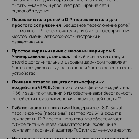
питать IP-камеры и упрощает расширение сети
видеонаблюдения.
Переключатели ролей и DIP-переключатели для
простого сопряжения:
Бесшовное переключение ролей
с помощью DIP-переключателя для быстрого сопряжения
мостов. Уменьшает сложность настройки и
развертывания.
Простое выравнивание с шаровым шарниром &
Универсальная установка:
Гибкий монтаж на стену и
столб с дополнительным шаровым шарниром позволяет
быстро регулировать угол наклона и быстро развертывать
устройство.
Лучшая в отрасли защита от атмосферных
воздействий IP66:
Защита от атмосферных воздействий
IP66 и защита от молнии 6 кВ обеспечивают безопасность
вашей сети в суровых условиях окружающей среды.**
Гибкие варианты питания:
Поддерживает 802.3at/af,
пассивное PoE (пассивный адаптер PoE 54 В входит в
комплект) и 12 В постоянного тока, что обеспечивает
гибкое питание через коммутатор PoE, входящий в
комплект пассивный адаптер PoE или солнечную энергию.
Настройка с помощью приложения для оптимальной