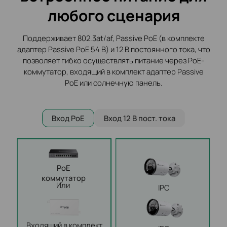
любого сценария
Поддерживает 802.3at/af, Passive PoE (в комплекте
адаптер Passive PoE 54 В) и 12 В постоянного тока, что
позволяет гибко
осуществлять питание через PoE-
коммутатор, входящий в комплект адаптер Passive
PoE или солнечную панель.
Вход PoE
Вход 12 В пост. тока
PoE
коммутатор
Или
IPC
Входящий в комплект