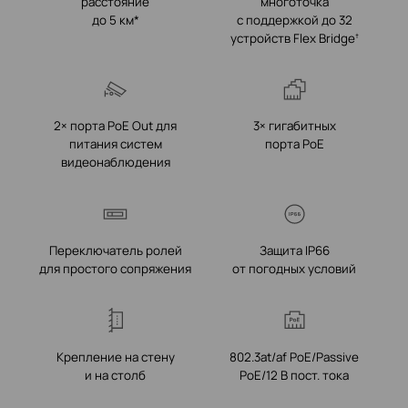
расстояние
многоточка
до 5 км*
с поддержкой до 32
устройств Flex Bridge
†
2× порта PoE Out для
3× гигабитных
питания систем
порта PoE
видеонаблюдения
Переключатель ролей
Защита IP66
для простого сопряжения
от погодных условий
Крепление на стену
802.3at/af PoE/Passive
и на столб
PoE/12 В пост. тока