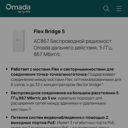
Flex Bridge 5
AC867 Беспроводной радиомост
Omada дальнего действия, 5 ГГц,
867 Мбит/с
Работает с мостами Flex и секторнымимостами для
соединения точка-точка/многоточка:
Поддерживает
соединение между мостами Flex, оптимизированными для
8 узлов, и до 32 с концентратором Sector Bridge.*
Беспроводное соединение на большом расстоянии 5
ГГц 867 Мбит/с до 5 км
: идеально подходит для
расширения сетей между зданиями и удаленными
△
местами.
Питание систем видеонаблюдения с помощью 2
выходных портов PoE:
Имеет 3 гигабитных порта PoE,
включая 2 выходных порта PoE, что позволяет легко