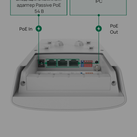
IPC
адаптер Passive PoE
54 В
PoE
PoE In
Out