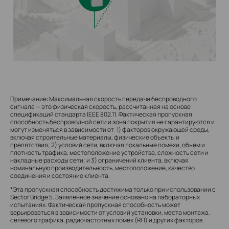
Примечание: Максимальная скорость передачи беспроводного
сигнала — это физическая скорость, рассчитанная на основе
спецификаций стандарта IEEE 802.11. Фактическая пропускная
способность беспроводной сети и зона покрытия не гарантируются и
могут изменяться в зависимости от: 1) факторов окружающей среды,
включая строительные материалы, физические объекты и
препятствия; 2) условий сети, включая локальные помехи, объем и
плотность трафика, местоположение устройства, сложность сети и
накладные расходы сети; и 3) ограничений клиента, включая
номинальную производительность, местоположение, качество
соединения и состояние клиента.
*Эта пропускная способность достижима только при использовании с
Sector Bridge 5. Заявленное значение основано на лабораторных
испытаниях. Фактическая пропускная способность может
варьироваться в зависимости от условий установки, места монтажа,
сетевого трафика, радиочастотных помех (RFI) и других факторов.