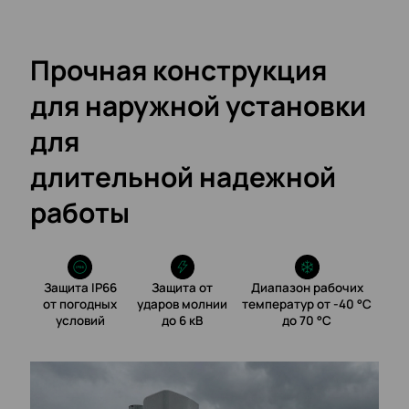
Прочная конструкция
для наружной установки
для
длительной надежной
работы
Защита IP66
Защита от
Диапазон рабочих
от погодных
ударов молнии
температур от -40 °C
условий
до 6 кВ
до 70 °C