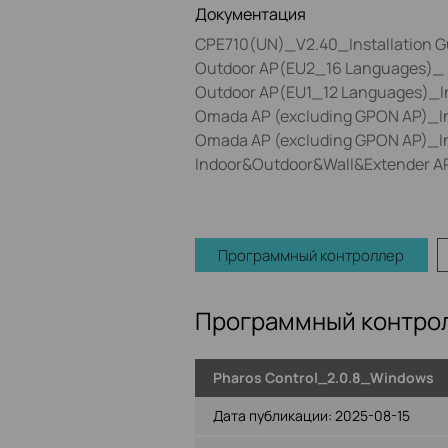
Документация
CPE710(UN)_V2.40_Installation G
Outdoor AP(EU2_16 Languages)_ I
Outdoor AP(EU1_12 Languages)_In
Omada AP (excluding GPON AP)_In
Omada AP (excluding GPON AP)_In
Indoor&Outdoor&Wall&Extender A
Программный контроллер
Программный контро
Pharos Control_2.0.8_Windows
Дата публикации:
2025-08-15