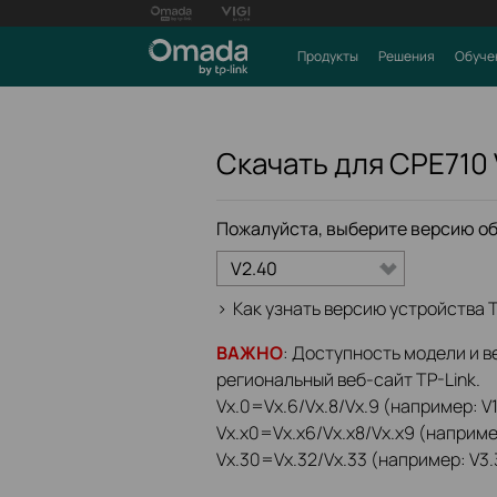
Продукты
Решения
Обуче
Скачать для
CPE710
Пожалуйста, выберите версию о
V2.40
>
Как узнать версию устройства T
ВАЖНО
: Доступность модели и в
региональный веб-сайт TP-Link.
Vx.0=Vx.6/Vx.8/Vx.9 (например: V1
Vx.x0=Vx.x6/Vx.x8/Vx.x9 (например
Vx.30=Vx.32/Vx.33 (например: V3