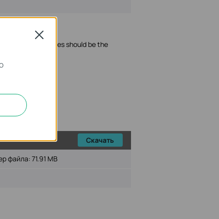
Close
mware of the devices should be the
о
ed;
ogin attempts;
Скачать
ер файла:
71.91 MB