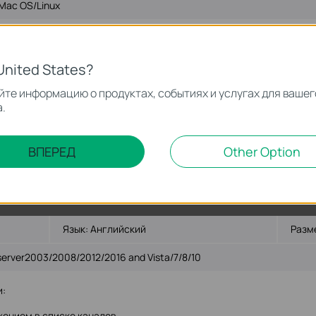
Mac OS/Linux
tomatically set the usernames and passwords for devices adopted (fir
United States?
ken;
те информацию о продуктах, событиях и услугах для вашег
 will be created when new version starts for the first time;
.
 verification will be initiated every time the password is set or chang
uced as accounts will be locked after consecutive failed adopting or l
ВПЕРЕД
Other Option
nhanced overall security.
ter upgrading may be observed.
Язык:
Английский
Разм
rver2003/2008/2012/2016 and Vista/7/8/10
:
ением в списке каналов.