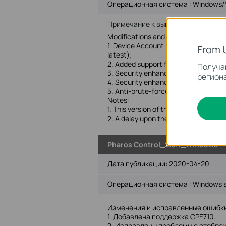
Операционная система : Windows/
Примечание к выпуску >
Modifications and Bug Fixes:
1. Device Account Feature added: Au
From 
latest);
2. Added support for Google Map To
Получай
3. Security enhanced as a certificate
региона
4. Security enhanced as password rule
5. Anti-brute-force protection introd
Notes:
1. This version of the firmware has e
2. A delay upon the first startup af
Pharos Control_2.0.7_Windows
Дата публикации:
2020-04-20
Операционная система : Windows se
Изменения и исправленные ошибки
1. Добавлена поддержка CPE710.
2. Исправлены проблемы с отображ