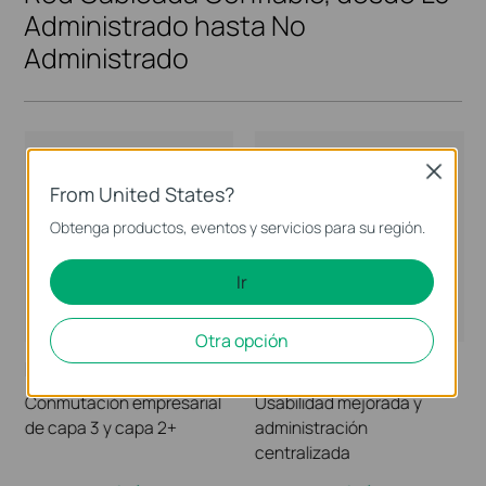
Administrado hasta No
Administrado
Close
From United States?
Obtenga productos, eventos y servicios para su región.
Ir
Otra opción
L3/L2+ Administrado
Inteligente
Conmutación empresarial
Usabilidad mejorada y
de capa 3 y capa 2+
administración
centralizada