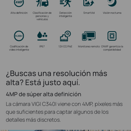
Alta definición
Clasificación de
Detección
SmartVid
Visión nocturna
personas y
inteligente
vehículos
Codificación de
IP67
12V CC/PoE
Monitoreo remoto
ONVIF garantiza la
vídeo inteligente
compatibilidad
¿Buscas una resolución más
alta? Está justo aquí.
4MP de súper alta definición
La cámara VIGI C340I viene con 4MP, píxeles más
que suficientes para captar algunos de los
detalles más discretos.