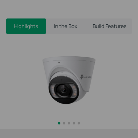
Highlights
In the Box
Build Features