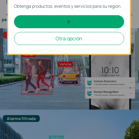
Más información sobre la tecnología VIGI AI >>
Obtenga productos, eventos y servicios para su región.
Clasificación de
Sólo clasificación de
Sólo clasificación de
personas y vehículos
personas
vehículos
Ir
Alarma activada
Otra opción
Alarma filtrada