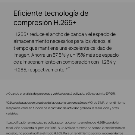
Eficiente tecnología de
compresión H.265+
H.265+ reduce el ancho de banda y el espacio de
almacenamiento necesarios para los vídeos, al
tiempo que mantiene una excelente calidad de
imagen. Ahorra un 57,5% y un 15% más de espacio
de almacenamiento en comparación con H.264 y
†
H.265, respectivamente.*
△Cuando el análisis de personas y vehículos está activado, sólo se admite DWDR.
*Cálculos basados en pruebas de laboratorio con una cámara VIGI de 3 MP; el rendimiento
real puede variar en función de la cantidad de actividad grabada, la resolución y otras
variables.
†La codificación en mosaico se activa automáticamente en el modo H.265 cuando la
resolución horizontal supera los 2688. Si un NVR de terceros no admite la codificación en
mosaico, no podrá habilitar el modo H.265. Para un rendimiento óptimo, recomendamos