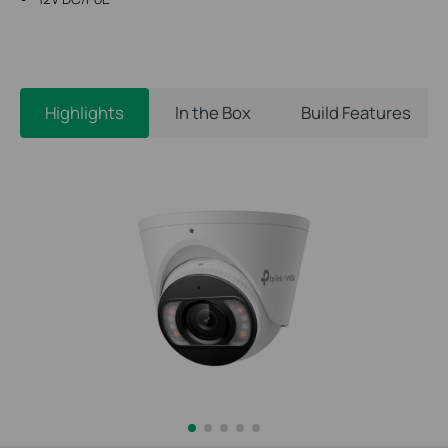
Highlights
In the Box
Build Features