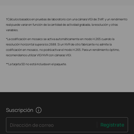
†Cálculos basados en pruebas de laboratorio con una cámara VIGI de 3 MP, y un rendimiento
real puede variar en función de la cantidad de actividad grabada, la resolución y otras
variables.
*La codificación en mosaico se activa automáticamente en modo H.265 cuando la
resolución horizontal supera los 2688. Si un NVR de otro fabricante no admite la
codificación en mosaico, no podrá activar el modo H.265. Para un rendimiento óptimo,
recomendamos utilizar VIGI NVR con cámaras VIGI.
**La tarjeta SD no está incluida en el paquete.
Suscripción
Regístrate
Dirección de correo