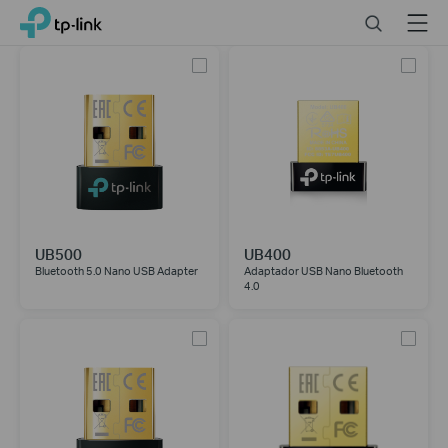
Click
Search
Menu
TP-Link, Reliably Smart
to
skip
the
navigation
bar
UB500
UB400
Bluetooth 5.0 Nano USB Adapter
Adaptador USB Nano Bluetooth
4.0