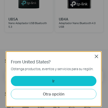
UB5A
UB4A
Nano Adaptador USB Bluetooth
Adaptador Nano Bluetooth 4.0
5.3
USB
Close
Suscripción
From United States?
Obtenga productos, eventos y servicios para su región.
Dirección de correo
Regístrate
Ir
Síguenos
Otra opción