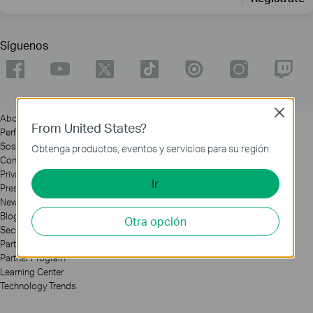
Síguenos
Close
About
From United States?
Perfil Coorporativo
Sostenibilidad
Obtenga productos, eventos y servicios para su región.
Contact Us
Privacy Policy
Ir
Press
News
Blog
Otra opción
Security Advisory
Partners
Partner Program
Learning Center
Technology Trends