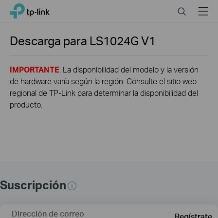
Click
Search
Menu
TP-Link, Reliably Smart
to
skip
the
Descarga para
LS1024G
V1
navigation
bar
IMPORTANTE
: La disponibilidad del modelo y la versión
de hardware varía según la región. Consulte el sitio web
regional de TP-Link para determinar la disponibilidad del
producto.
Suscripción
Dirección de correo
Regístrate