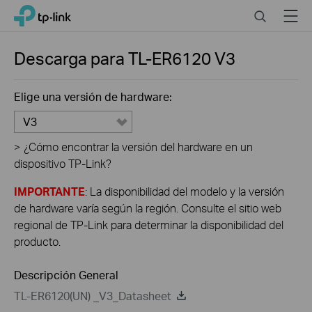
Click
Search
Menu
TP-Link, Reliably Smart
to
skip
the
Descarga para
TL-ER6120
V3
navigation
bar
Elige una versión de hardware:
V3
>
¿Cómo encontrar la versión del hardware en un
dispositivo TP-Link?
IMPORTANTE
: La disponibilidad del modelo y la versión
de hardware varía según la región. Consulte el sitio web
regional de TP-Link para determinar la disponibilidad del
producto.
Descripción General
TL-ER6120(UN) _V3_Datasheet