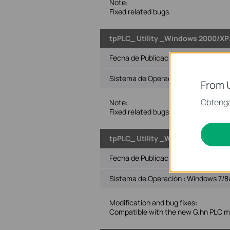
Note:
Fixed related bugs.
tpPLC_ Utility _Windows 2000/XP/
Fecha de Publicación :
2023-02-09
Sistema de Operación : Win2000/XP/2
From 
Obtenga
Note:
Fixed related bugs
tpPLC_ Utility _Windows 7/8/8.1/1
Fecha de Publicación :
2022-06-27
Sistema de Operación : Windows 7/8/8
Modification and bug fixes:
Compatible with the new G.hn PLC m