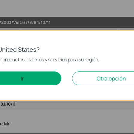
2003/Vista/7/8/8.1/10/11
Idioma:
Multi-language
Tamañ
003/Vista/7/8/8.1/10/11
United States?
 productos, eventos y servicios para su región.
Ir
Otra opción
0/11
Idioma:
Multi-language
Tamañ
.1/10/11
odels