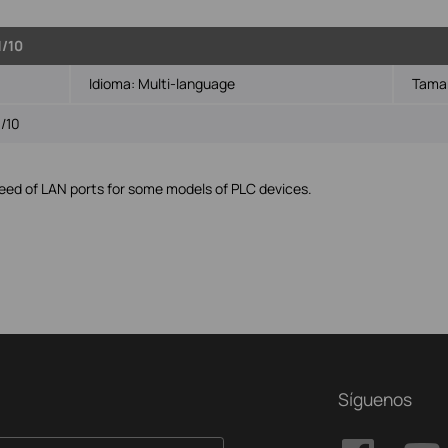
1/10
Idioma:
Multi-language
Tamañ
/10
peed of LAN ports for some models of PLC devices.
Síguenos