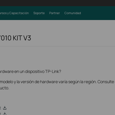
rsos y Capacitación
Soporte
Partner
Comunidad
010 KIT
V3
rdware en un dispositivo TP-Link?
l modelo y la versión de hardware varía según la región. Consulte 
ducto.
t
t