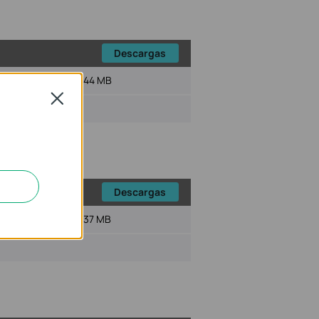
Descargas
o del Archivo :
72.44 MB
Close
Descargas
o del Archivo :
72.37 MB